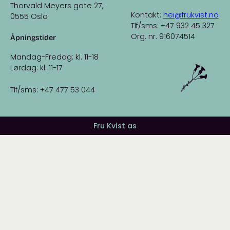
Thorvald Meyers gate 27,
Kontakt:
hei@frukvist.no
0555 Oslo
Tlf/sms: +47 932 45 327
Org. nr. 916074514
Åpningstider
Mandag-Fredag: kl. 11-18
Lørdag: kl. 11-17
Tlf/sms: +47 477 53 044
Fru Kvist as