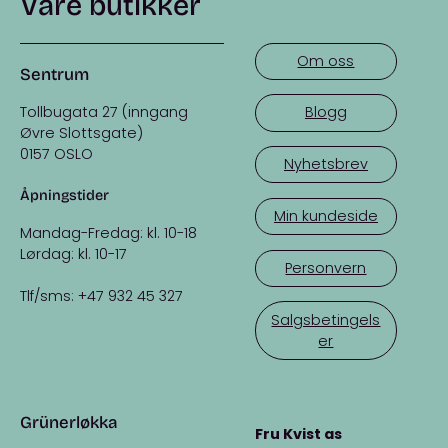
Våre butikker
Om oss
Sentrum
Tollbugata 27 (inngang
Blogg
Øvre Slottsgate)
0157 OSLO
Nyhetsbrev
Åpningstider
Min kundeside
Mandag-Fredag: kl. 10-18
Lørdag: kl. 10-17
Personvern
Tlf/sms: +47 932 45 327
Salgsbetingels
er
Grünerløkka
Fru Kvist as