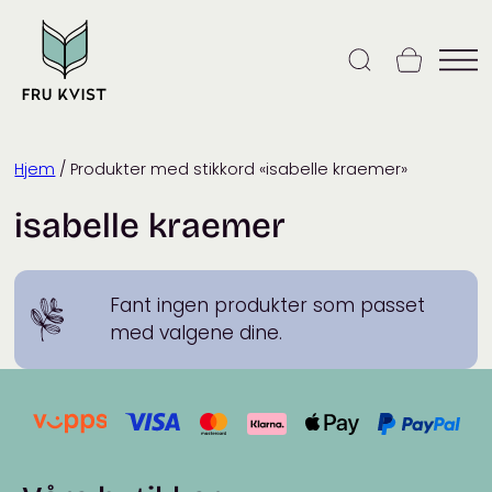
Skip
to
content
Hjem
/ Produkter med stikkord «isabelle kraemer»
isabelle kraemer
Fant ingen produkter som passet
med valgene dine.