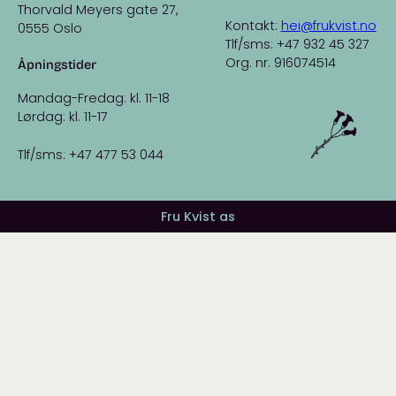
Thorvald Meyers gate 27,
Kontakt:
hei@frukvist.no
0555 Oslo
Tlf/sms: +47 932 45 327
Org. nr. 916074514
Åpningstider
Mandag-Fredag: kl. 11-18
Lørdag: kl. 11-17
Tlf/sms: +47 477 53 044
Fru Kvist as