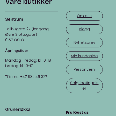
Våre butikker
Om oss
Sentrum
Tollbugata 27 (inngang
Blogg
Øvre Slottsgate)
0157 OSLO
Nyhetsbrev
Åpningstider
Min kundeside
Mandag-Fredag: kl. 10-18
Lørdag: kl. 10-17
Personvern
Tlf/sms: +47 932 45 327
Salgsbetingels
er
Grünerløkka
Fru Kvist as