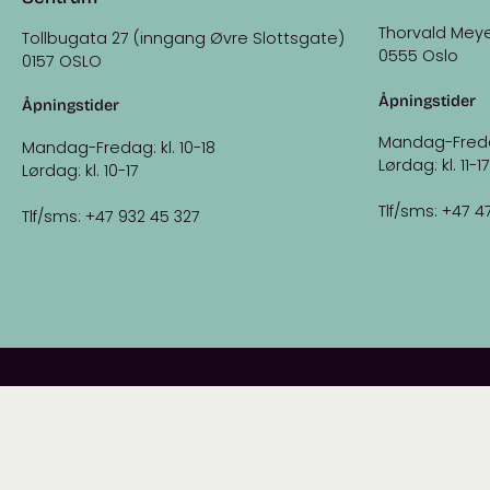
Thorvald Meye
Tollbugata 27 (inngang Øvre Slottsgate)
0555 Oslo
0157 OSLO
Åpningstider
Åpningstider
Mandag-Fredag:
Mandag-Fredag: kl. 10-18
Lørdag: kl. 11-17
Lørdag: kl. 10-17
Tlf/sms: +47 4
Tlf/sms: +47 932 45 327