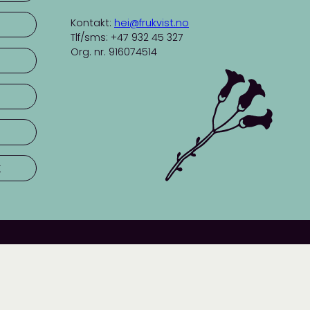
Kontakt:
hei@frukvist.no
Tlf/sms: +47 932 45 327
Org. nr. 916074514
r