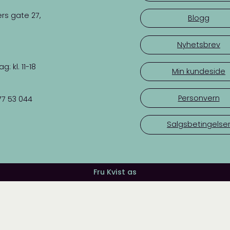
rs gate 27,
Blogg
Nyhetsbrev
 kl. 11-18
Min kundeside
Personvern
77 53 044
Salgsbetingelse
Fru Kvist as