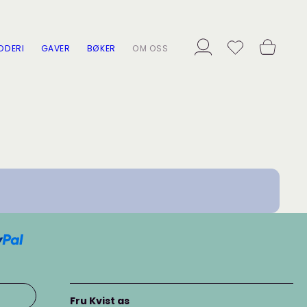
ODERI
GAVER
BØKER
OM OSS
Fru Kvist as