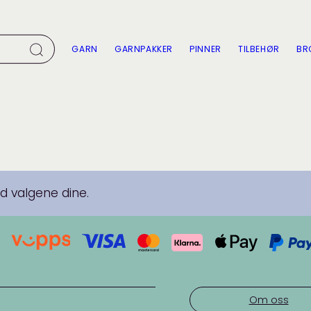
GARN
GARNPAKKER
PINNER
TILBEHØR
BR
 valgene dine.
Om oss