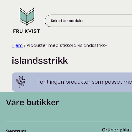
Skip
to
content
Søk
etter
produkt:
Hjem
/ Produkter med stikkord «islandsstrikk»
islandsstrikk
Fant ingen produkter som passet med
Våre butikker
Grünerløkka
Sentrum