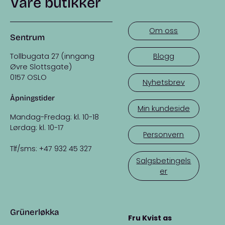
Våre butikker
Om oss
Sentrum
Tollbugata 27 (inngang
Blogg
Øvre Slottsgate)
0157 OSLO
Nyhetsbrev
Åpningstider
Min kundeside
Mandag-Fredag: kl. 10-18
Lørdag: kl. 10-17
Personvern
Tlf/sms: +47 932 45 327
Salgsbetingels
er
Grünerløkka
Fru Kvist as