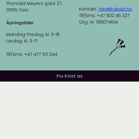
Thorvald Meyers gate 27,
Kontakt:
hei@frukvist.no
0555 Oslo
Tlf/sms: +47 932 45 327
Org. nr. 916074514
Åpningstider
Mandag-Fredag: kl. 11-18
Lørdag: kl. 11-17
Tlf/sms: +47 477 53 044
Fru Kvist as