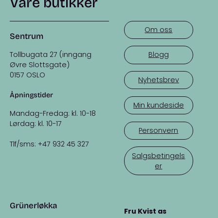
Våre butikker
Om oss
Sentrum
Tollbugata 27 (inngang
Blogg
Øvre Slottsgate)
0157 OSLO
Nyhetsbrev
Åpningstider
Min kundeside
Mandag-Fredag: kl. 10-18
Lørdag: kl. 10-17
Personvern
Tlf/sms: +47 932 45 327
Salgsbetingels
er
Grünerløkka
Fru Kvist as