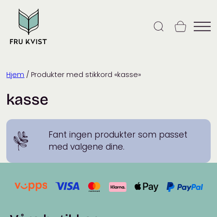
Skip
to
content
Hjem
/ Produkter med stikkord «kasse»
kasse
Fant ingen produkter som passet
med valgene dine.