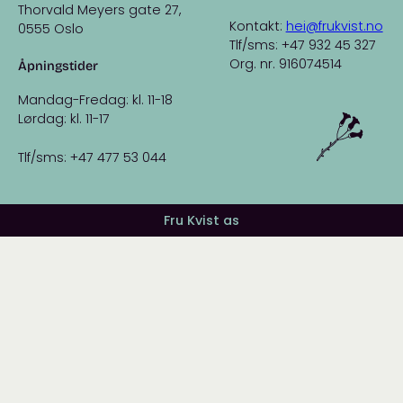
Thorvald Meyers gate 27,
Kontakt:
hei@frukvist.no
0555 Oslo
Tlf/sms: +47 932 45 327
Org. nr. 916074514
Åpningstider
Mandag-Fredag: kl. 11-18
Lørdag: kl. 11-17
Tlf/sms: +47 477 53 044
Fru Kvist as