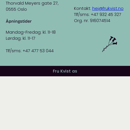
Thorvald Meyers gate 27,
Kontakt:
hei@frukvist.no
0555 Oslo
Tlf/sms: +47 932 45 327
Org. nr. 916074514
Åpningstider
Mandag-Fredag: kl. 11-18
Lørdag: kl. 11-17
Tlf/sms: +47 477 53 044
Fru Kvist as