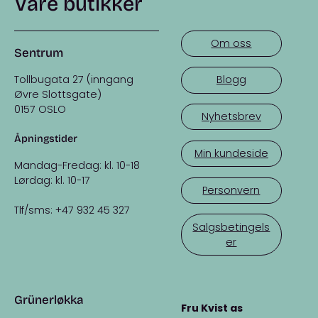
Våre butikker
Om oss
Sentrum
Tollbugata 27 (inngang
Blogg
Øvre Slottsgate)
0157 OSLO
Nyhetsbrev
Åpningstider
Min kundeside
Mandag-Fredag: kl. 10-18
Lørdag: kl. 10-17
Personvern
Tlf/sms: +47 932 45 327
Salgsbetingels
er
Grünerløkka
Fru Kvist as