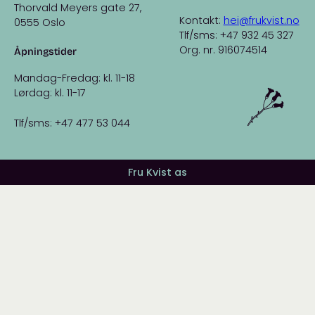
Thorvald Meyers gate 27,
Kontakt:
hei@frukvist.no
0555 Oslo
Tlf/sms: +47 932 45 327
Org. nr. 916074514
Åpningstider
Mandag-Fredag: kl. 11-18
Lørdag: kl. 11-17
Tlf/sms: +47 477 53 044
Fru Kvist as