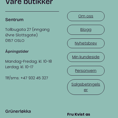
Våre butikker
Om oss
Sentrum
Tollbugata 27 (inngang
Blogg
Øvre Slottsgate)
0157 OSLO
Nyhetsbrev
Åpningstider
Min kundeside
Mandag-Fredag: kl. 10-18
Lørdag: kl. 10-17
Personvern
Tlf/sms: +47 932 45 327
Salgsbetingels
er
Grünerløkka
Fru Kvist as