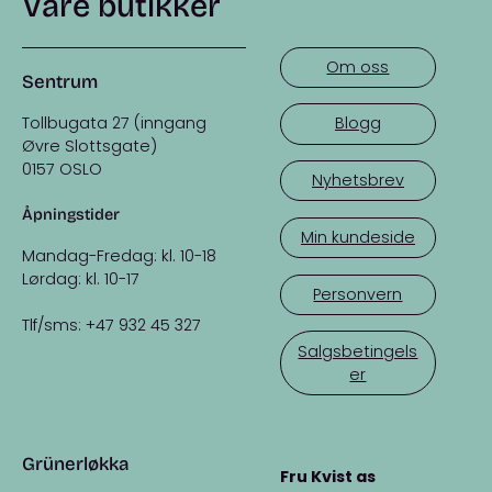
Våre butikker
Om oss
Sentrum
Tollbugata 27 (inngang
Blogg
Øvre Slottsgate)
0157 OSLO
Nyhetsbrev
Åpningstider
Min kundeside
Mandag-Fredag: kl. 10-18
Lørdag: kl. 10-17
Personvern
Tlf/sms: +47 932 45 327
Salgsbetingels
er
Grünerløkka
Fru Kvist as