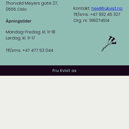
Thorvald Meyers gate 27,
Kontakt:
hei@frukvist.no
0555 Oslo
Tlf/sms: +47 932 45 327
Org. nr. 916074514
Åpningstider
Mandag-Fredag: kl. 11-18
Lørdag: kl. 11-17
Tlf/sms: +47 477 53 044
Fru Kvist as