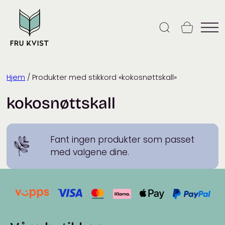
Skip
to
content
Hjem
/ Produkter med stikkord «kokosnøttskall»
kokosnøttskall
Fant ingen produkter som passet
med valgene dine.