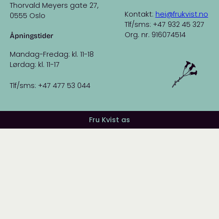
Thorvald Meyers gate 27,
Kontakt:
hei@frukvist.no
0555 Oslo
Tlf/sms: +47 932 45 327
Org. nr. 916074514
Åpningstider
Mandag-Fredag: kl. 11-18
Lørdag: kl. 11-17
Tlf/sms: +47 477 53 044
Fru Kvist as