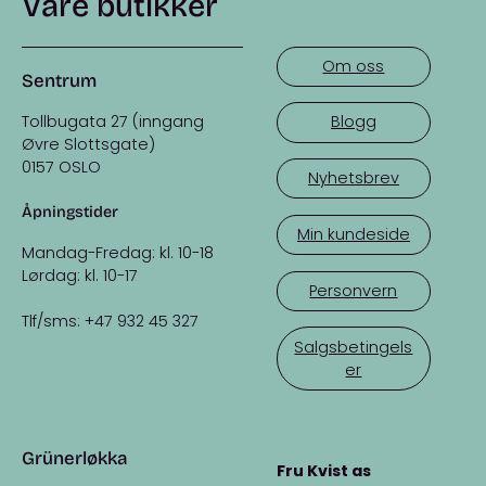
Våre butikker
Om oss
Sentrum
Tollbugata 27 (inngang
Blogg
Øvre Slottsgate)
0157 OSLO
Nyhetsbrev
Åpningstider
Min kundeside
Mandag-Fredag: kl. 10-18
Lørdag: kl. 10-17
Personvern
Tlf/sms: +47 932 45 327
Salgsbetingels
er
Grünerløkka
Fru Kvist as