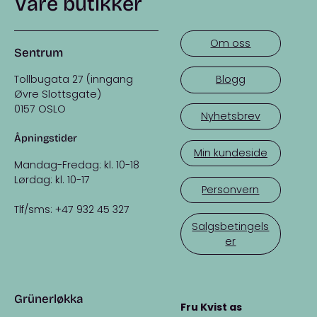
Våre butikker
Om oss
Sentrum
Tollbugata 27 (inngang
Blogg
Øvre Slottsgate)
0157 OSLO
Nyhetsbrev
Åpningstider
Min kundeside
Mandag-Fredag: kl. 10-18
Lørdag: kl. 10-17
Personvern
Tlf/sms: +47 932 45 327
Salgsbetingels
er
Grünerløkka
Fru Kvist as