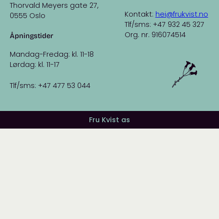
Thorvald Meyers gate 27,
Kontakt:
hei@frukvist.no
0555 Oslo
Tlf/sms: +47 932 45 327
Org. nr. 916074514
Åpningstider
Mandag-Fredag: kl. 11-18
Lørdag: kl. 11-17
Tlf/sms: +47 477 53 044
Fru Kvist as