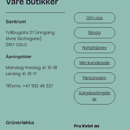
Våre butikker
Om oss
Sentrum
Tollbugata 27 (inngang
Blogg
Øvre Slottsgate)
0157 OSLO
Nyhetsbrev
Åpningstider
Min kundeside
Mandag-Fredag: kl. 10-18
Lørdag: kl. 10-17
Personvern
Tlf/sms: +47 932 45 327
Salgsbetingels
er
Grünerløkka
Fru Kvist as