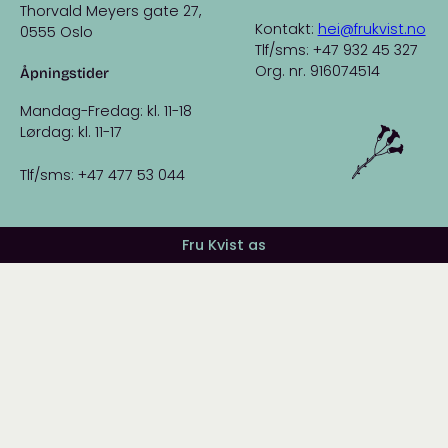
Thorvald Meyers gate 27,
Kontakt:
hei@frukvist.no
0555 Oslo
Tlf/sms: +47 932 45 327
Org. nr. 916074514
Åpningstider
Mandag-Fredag: kl. 11-18
Lørdag: kl. 11-17
Tlf/sms: +47 477 53 044
Fru Kvist as