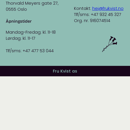
Thorvald Meyers gate 27,
Kontakt:
hei@frukvist.no
0555 Oslo
Tlf/sms: +47 932 45 327
Org. nr. 916074514
Åpningstider
Mandag-Fredag: kl. 11-18
Lørdag: kl. 11-17
Tlf/sms: +47 477 53 044
Fru Kvist as