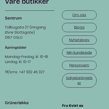
Våre butikker
Om oss
Sentrum
Tollbugata 27 (inngang
Blogg
Øvre Slottsgate)
0157 OSLO
Nyhetsbrev
Åpningstider
Min kundeside
Mandag-Fredag: kl. 10-18
Lørdag: kl. 10-17
Personvern
Tlf/sms: +47 932 45 327
Salgsbetingels
er
Grünerløkka
Fru Kvist as