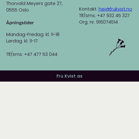
Thorvald Meyers gate 27,
Kontakt:
hei@frukvist.no
0555 Oslo
Tlf/sms: +47 932 45 327
Org. nr. 916074514
Åpningstider
Mandag-Fredag: kl. 11-18
Lørdag: kl. 11-17
Tlf/sms: +47 477 53 044
Fru Kvist as