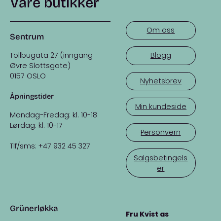
Våre butikker
Om oss
Sentrum
Tollbugata 27 (inngang
Blogg
Øvre Slottsgate)
0157 OSLO
Nyhetsbrev
Åpningstider
Min kundeside
Mandag-Fredag: kl. 10-18
Lørdag: kl. 10-17
Personvern
Tlf/sms: +47 932 45 327
Salgsbetingels
er
Grünerløkka
Fru Kvist as