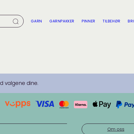
GARN
GARNPAKKER
PINNER
TILBEHØR
BR
 valgene dine.
Om oss