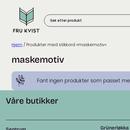
Skip
to
content
Søk
etter
produkt:
Hjem
/ Produkter med stikkord «maskemotiv»
maskemotiv
Fant ingen produkter som passet med
Våre butikker
Grünerløkka
Sentrum