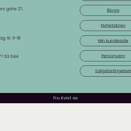
rs gate 27,
Blogg
Nyhetsbrev
 kl. 11-18
Min kundeside
Personvern
77 53 044
Salgsbetingelse
Fru Kvist as