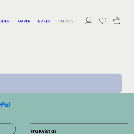
ODERI
GAVER
BØKER
OM OSS
Fru Kvist as