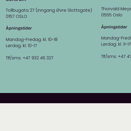
Thorvald Meye
Tollbugata 27 (inngang Øvre Slottsgate)
0555 Oslo
0157 OSLO
Åpningstider
Åpningstider
Mandag-Fredag:
Mandag-Fredag: kl. 10-18
Lørdag: kl. 11-17
Lørdag: kl. 10-17
Tlf/sms: +47 4
Tlf/sms: +47 932 45 327