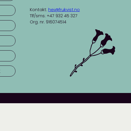
Kontakt:
hei@frukvist.no
Tlf/sms: +47 932 45 327
Org. nr. 916074514
r