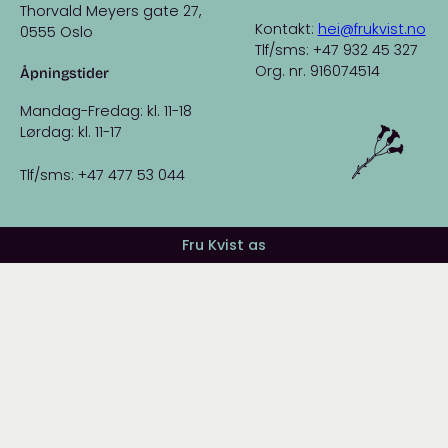
Thorvald Meyers gate 27,
Kontakt:
hei@frukvist.no
0555 Oslo
Tlf/sms: +47 932 45 327
Org. nr. 916074514
Åpningstider
Mandag-Fredag: kl. 11-18
Lørdag: kl. 11-17
Tlf/sms: +47 477 53 044
Fru Kvist as