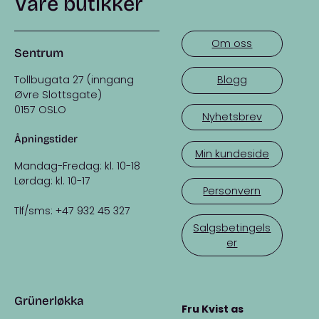
Våre butikker
Om oss
Sentrum
Tollbugata 27 (inngang
Blogg
Øvre Slottsgate)
0157 OSLO
Nyhetsbrev
Åpningstider
Min kundeside
Mandag-Fredag: kl. 10-18
Lørdag: kl. 10-17
Personvern
Tlf/sms: +47 932 45 327
Salgsbetingels
er
Grünerløkka
Fru Kvist as