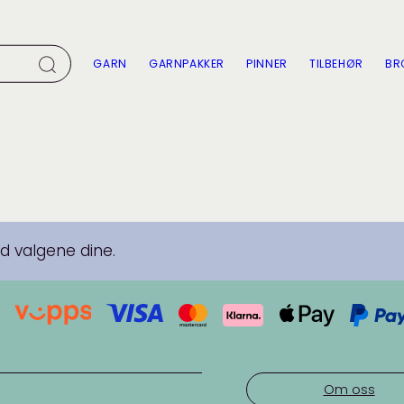
GARN
GARNPAKKER
PINNER
TILBEHØR
BR
 valgene dine.
Om oss