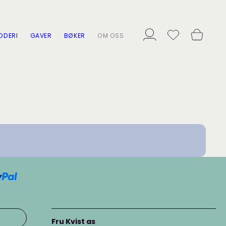
ODERI
GAVER
BØKER
OM OSS
Fru Kvist as