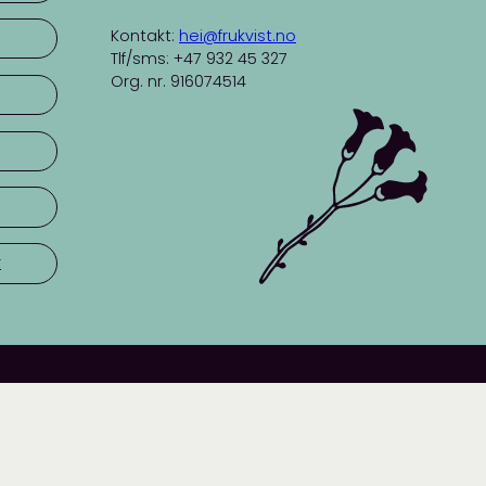
Kontakt:
hei@frukvist.no
Tlf/sms: +47 932 45 327
Org. nr. 916074514
r