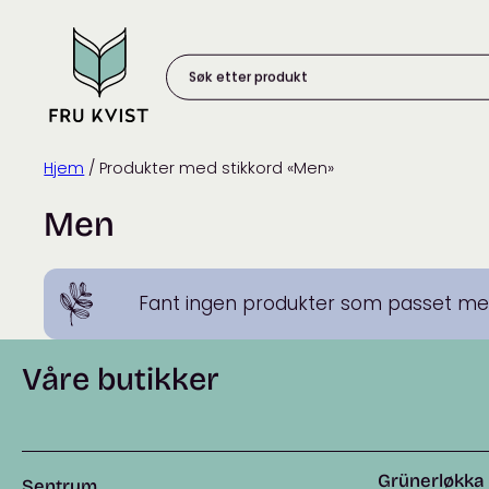
Skip
to
content
Søk
etter
produkt:
Hjem
/ Produkter med stikkord «Men»
Men
Fant ingen produkter som passet med
Våre butikker
Grünerløkka
Sentrum