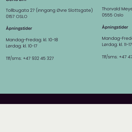
Thorvald Meye
Tollbugata 27 (inngang Øvre Slottsgate)
0555 Oslo
0157 OSLO
Åpningstider
Åpningstider
Mandag-Fredag:
Mandag-Fredag: kl. 10-18
Lørdag: kl. 11-17
Lørdag: kl. 10-17
Tlf/sms: +47 4
Tlf/sms: +47 932 45 327