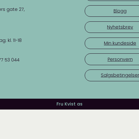
rs gate 27,
Blogg
Nyhetsbrev
 kl. 11-18
Min kundeside
Personvern
77 53 044
Salgsbetingelse
Fru Kvist as