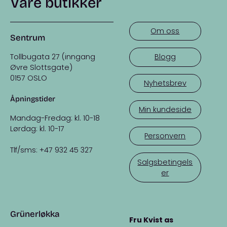
Våre butikker
Om oss
Sentrum
Tollbugata 27 (inngang
Blogg
Øvre Slottsgate)
0157 OSLO
Nyhetsbrev
Åpningstider
Min kundeside
Mandag-Fredag: kl. 10-18
Lørdag: kl. 10-17
Personvern
Tlf/sms: +47 932 45 327
Salgsbetingels
er
Grünerløkka
Fru Kvist as