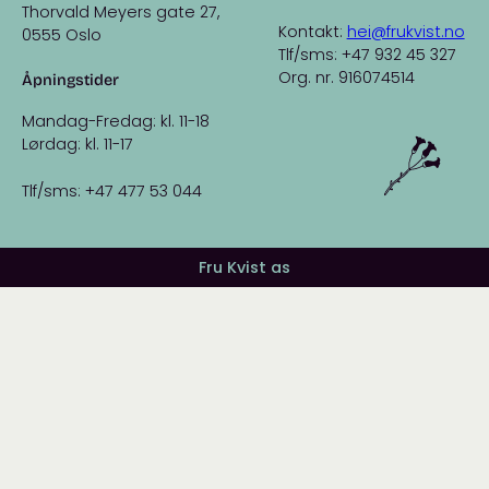
Thorvald Meyers gate 27,
Kontakt:
hei@frukvist.no
0555 Oslo
Tlf/sms: +47 932 45 327
Org. nr. 916074514
Åpningstider
Mandag-Fredag: kl. 11-18
Lørdag: kl. 11-17
Tlf/sms: +47 477 53 044
Fru Kvist as