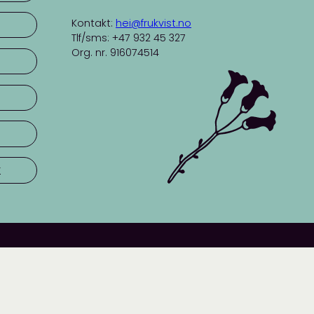
Kontakt:
hei@frukvist.no
Tlf/sms: +47 932 45 327
Org. nr. 916074514
r