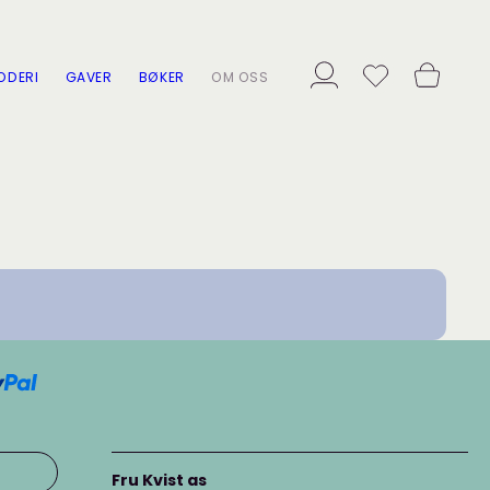
ODERI
GAVER
BØKER
OM OSS
Fru Kvist as