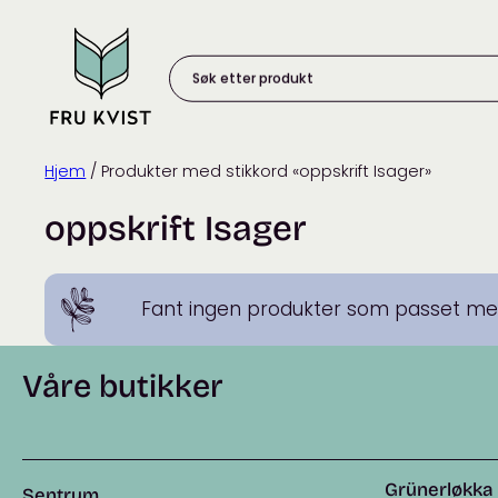
Skip
to
content
Søk
etter
produkt:
Hjem
/ Produkter med stikkord «oppskrift Isager»
oppskrift Isager
Fant ingen produkter som passet med
Våre butikker
Grünerløkka
Sentrum