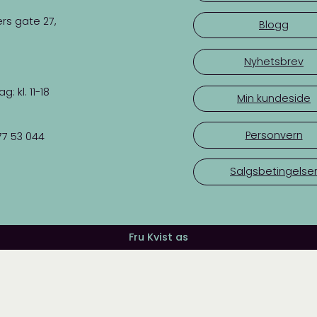
rs gate 27,
Blogg
Nyhetsbrev
 kl. 11-18
Min kundeside
Personvern
77 53 044
Salgsbetingelse
Fru Kvist as