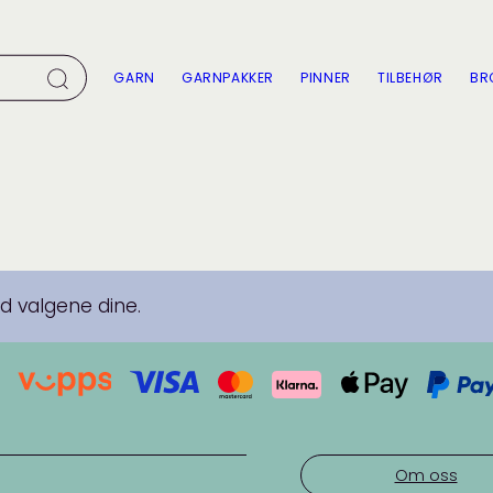
GARN
GARNPAKKER
PINNER
TILBEHØR
BR
 valgene dine.
Om oss