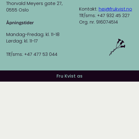
Thorvald Meyers gate 27,
Kontakt:
hei@frukvist.no
0555 Oslo
Tlf/sms: +47 932 45 327
Org. nr. 916074514
Åpningstider
Mandag-Fredag: kl. 11-18
Lørdag: kl. 11-17
Tlf/sms: +47 477 53 044
Fru Kvist as