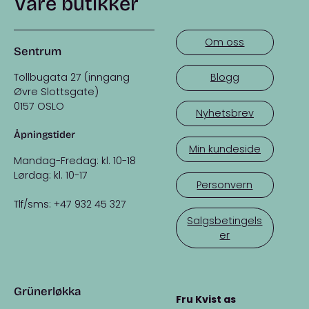
Våre butikker
Om oss
Sentrum
Tollbugata 27 (inngang
Blogg
Øvre Slottsgate)
0157 OSLO
Nyhetsbrev
Åpningstider
Min kundeside
Mandag-Fredag: kl. 10-18
Lørdag: kl. 10-17
Personvern
Tlf/sms: +47 932 45 327
Salgsbetingels
er
Grünerløkka
Fru Kvist as