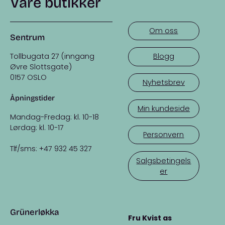
Våre butikker
Om oss
Sentrum
Tollbugata 27 (inngang
Blogg
Øvre Slottsgate)
0157 OSLO
Nyhetsbrev
Åpningstider
Min kundeside
Mandag-Fredag: kl. 10-18
Lørdag: kl. 10-17
Personvern
Tlf/sms: +47 932 45 327
Salgsbetingels
er
Grünerløkka
Fru Kvist as