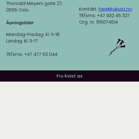
Thorvald Meyers gate 27,
Kontakt:
hei@frukvist.no
0555 Oslo
Tlf/sms: +47 932 45 327
Org. nr. 916074514
Åpningstider
Mandag-Fredag: kl. 11-18
Lørdag: kl. 11-17
Tlf/sms: +47 477 53 044
Fru Kvist as