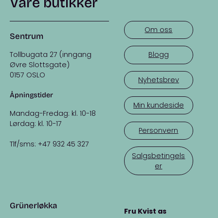
Våre butikker
Om oss
Sentrum
Tollbugata 27 (inngang
Blogg
Øvre Slottsgate)
0157 OSLO
Nyhetsbrev
Åpningstider
Min kundeside
Mandag-Fredag: kl. 10-18
Lørdag: kl. 10-17
Personvern
Tlf/sms: +47 932 45 327
Salgsbetingels
er
Grünerløkka
Fru Kvist as