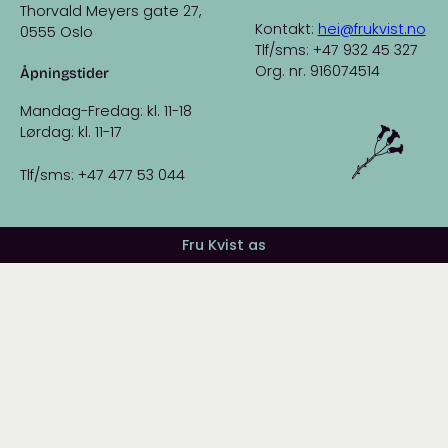
Thorvald Meyers gate 27,
Kontakt:
hei@frukvist.no
0555 Oslo
Tlf/sms: +47 932 45 327
Org. nr. 916074514
Åpningstider
Mandag-Fredag: kl. 11-18
Lørdag: kl. 11-17
Tlf/sms: +47 477 53 044
Fru Kvist as