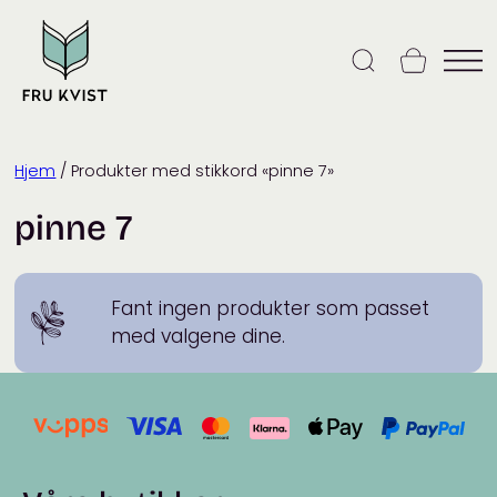
Skip
to
content
Hjem
/ Produkter med stikkord «pinne 7»
pinne 7
Fant ingen produkter som passet
med valgene dine.