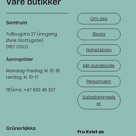
Våre butikker
Om oss
Sentrum
Tollbugata 27 (inngang
Blogg
Øvre Slottsgate)
0157 OSLO
Nyhetsbrev
Åpningstider
Min kundeside
Mandag-Fredag: kl. 10-18
Lørdag: kl. 10-17
Personvern
Tlf/sms: +47 932 45 327
Salgsbetingels
er
Grünerløkka
Fru Kvist as