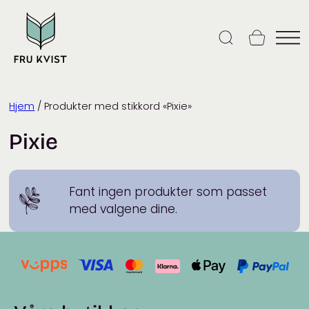
Skip
to
content
Hjem
/ Produkter med stikkord «Pixie»
Pixie
Fant ingen produkter som passet
med valgene dine.