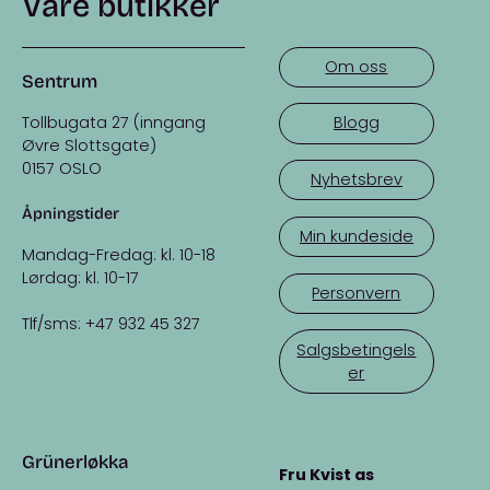
Våre butikker
Om oss
Sentrum
Tollbugata 27 (inngang
Blogg
Øvre Slottsgate)
0157 OSLO
Nyhetsbrev
Åpningstider
Min kundeside
Mandag-Fredag: kl. 10-18
Lørdag: kl. 10-17
Personvern
Tlf/sms: +47 932 45 327
Salgsbetingels
er
Grünerløkka
Fru Kvist as