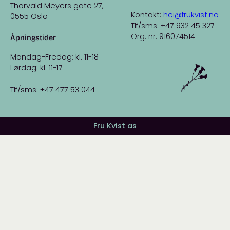
Thorvald Meyers gate 27,
Kontakt:
hei@frukvist.no
0555 Oslo
Tlf/sms: +47 932 45 327
Org. nr. 916074514
Åpningstider
Mandag-Fredag: kl. 11-18
Lørdag: kl. 11-17
Tlf/sms: +47 477 53 044
Fru Kvist as