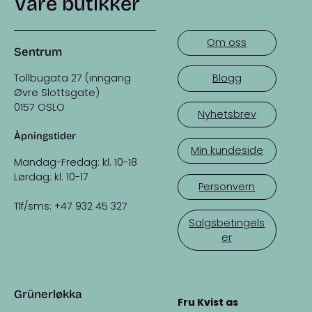
Våre butikker
Om oss
Sentrum
Tollbugata 27 (inngang
Blogg
Øvre Slottsgate)
0157 OSLO
Nyhetsbrev
Åpningstider
Min kundeside
Mandag-Fredag: kl. 10-18
Lørdag: kl. 10-17
Personvern
Tlf/sms: +47 932 45 327
Salgsbetingels
er
Grünerløkka
Fru Kvist as