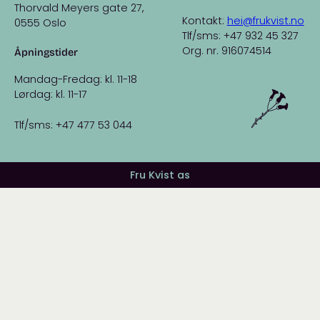
Thorvald Meyers gate 27,
Kontakt:
hei@frukvist.no
0555 Oslo
Tlf/sms: +47 932 45 327
Org. nr. 916074514
Åpningstider
Mandag-Fredag: kl. 11-18
Lørdag: kl. 11-17
Tlf/sms: +47 477 53 044
Fru Kvist as