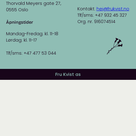
Thorvald Meyers gate 27,
Kontakt:
hei@frukvist.no
0555 Oslo
Tlf/sms: +47 932 45 327
Org. nr. 916074514
Åpningstider
Mandag-Fredag: kl. 11-18
Lørdag: kl. 11-17
Tlf/sms: +47 477 53 044
Fru Kvist as