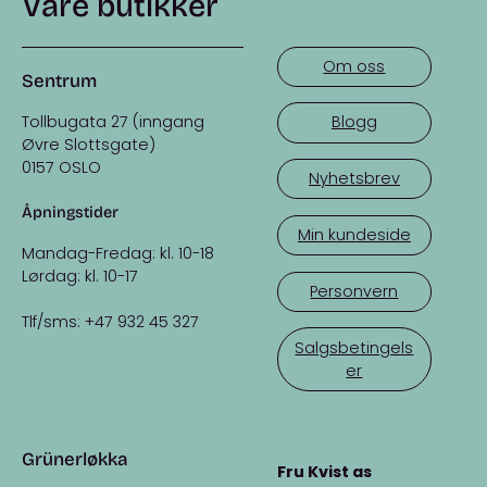
Våre butikker
Om oss
Sentrum
Tollbugata 27 (inngang
Blogg
Øvre Slottsgate)
0157 OSLO
Nyhetsbrev
Åpningstider
Min kundeside
Mandag-Fredag: kl. 10-18
Lørdag: kl. 10-17
Personvern
Tlf/sms: +47 932 45 327
Salgsbetingels
er
Grünerløkka
Fru Kvist as