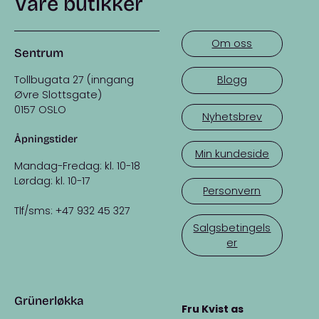
Våre butikker
Om oss
Sentrum
Tollbugata 27 (inngang
Blogg
Øvre Slottsgate)
0157 OSLO
Nyhetsbrev
Åpningstider
Min kundeside
Mandag-Fredag: kl. 10-18
Lørdag: kl. 10-17
Personvern
Tlf/sms: +47 932 45 327
Salgsbetingels
er
Grünerløkka
Fru Kvist as