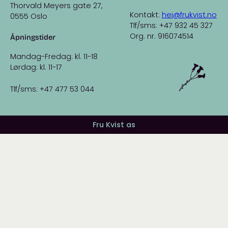
Thorvald Meyers gate 27,
Kontakt:
hei@frukvist.no
0555 Oslo
Tlf/sms: +47 932 45 327
Org. nr. 916074514
Åpningstider
Mandag-Fredag: kl. 11-18
Lørdag: kl. 11-17
Tlf/sms: +47 477 53 044
Fru Kvist as