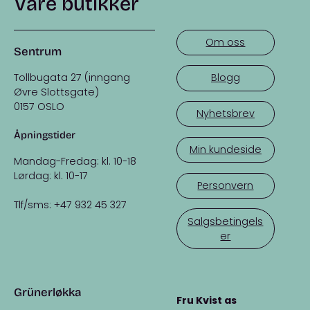
Våre butikker
Om oss
Sentrum
Tollbugata 27 (inngang
Blogg
Øvre Slottsgate)
0157 OSLO
Nyhetsbrev
Åpningstider
Min kundeside
Mandag-Fredag: kl. 10-18
Lørdag: kl. 10-17
Personvern
Tlf/sms: +47 932 45 327
Salgsbetingels
er
Grünerløkka
Fru Kvist as