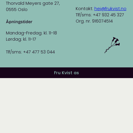
Thorvald Meyers gate 27,
Kontakt:
hei@frukvist.no
0555 Oslo
Tlf/sms: +47 932 45 327
Org. nr. 916074514
Åpningstider
Mandag-Fredag: kl. 11-18
Lørdag: kl. 11-17
Tlf/sms: +47 477 53 044
Fru Kvist as