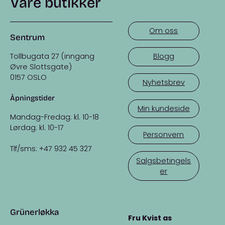
Våre butikker
Om oss
Sentrum
Tollbugata 27 (inngang
Blogg
Øvre Slottsgate)
0157 OSLO
Nyhetsbrev
Åpningstider
Min kundeside
Mandag-Fredag: kl. 10-18
Lørdag: kl. 10-17
Personvern
Tlf/sms: +47 932 45 327
Salgsbetingels
er
Grünerløkka
Fru Kvist as