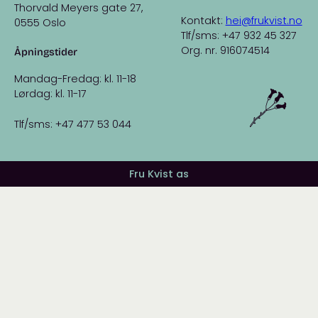
Thorvald Meyers gate 27,
Kontakt:
hei@frukvist.no
0555 Oslo
Tlf/sms: +47 932 45 327
Org. nr. 916074514
Åpningstider
Mandag-Fredag: kl. 11-18
Lørdag: kl. 11-17
Tlf/sms: +47 477 53 044
Fru Kvist as