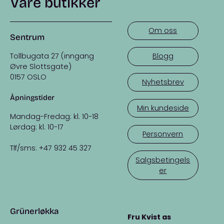
Våre butikker
Om oss
Sentrum
Tollbugata 27 (inngang
Blogg
Øvre Slottsgate)
0157 OSLO
Nyhetsbrev
Åpningstider
Min kundeside
Mandag-Fredag: kl. 10-18
Lørdag: kl. 10-17
Personvern
Tlf/sms: +47 932 45 327
Salgsbetingels
er
Grünerløkka
Fru Kvist as