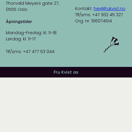
Thorvald Meyers gate 27,
Kontakt:
hei@frukvist.no
0555 Oslo
Tlf/sms: +47 932 45 327
Org. nr. 916074514
Åpningstider
Mandag-Fredag: kl. 11-18
Lørdag: kl. 11-17
Tlf/sms: +47 477 53 044
Fru Kvist as