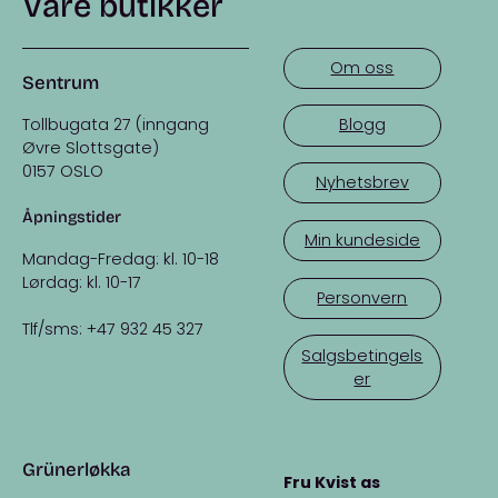
Våre butikker
Om oss
Sentrum
Tollbugata 27 (inngang
Blogg
Øvre Slottsgate)
0157 OSLO
Nyhetsbrev
Åpningstider
Min kundeside
Mandag-Fredag: kl. 10-18
Lørdag: kl. 10-17
Personvern
Tlf/sms: +47 932 45 327
Salgsbetingels
er
Grünerløkka
Fru Kvist as