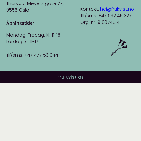
Thorvald Meyers gate 27,
Kontakt:
hei@frukvist.no
0555 Oslo
Tlf/sms: +47 932 45 327
Org. nr. 916074514
Åpningstider
Mandag-Fredag: kl. 11-18
Lørdag: kl. 11-17
Tlf/sms: +47 477 53 044
Fru Kvist as