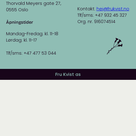
Thorvald Meyers gate 27,
Kontakt:
hei@frukvist.no
0555 Oslo
Tlf/sms: +47 932 45 327
Org. nr. 916074514
Åpningstider
Mandag-Fredag: kl. 11-18
Lørdag: kl. 11-17
Tlf/sms: +47 477 53 044
Fru Kvist as