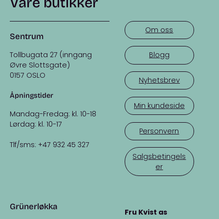
Våre butikker
Om oss
Sentrum
Tollbugata 27 (inngang
Blogg
Øvre Slottsgate)
0157 OSLO
Nyhetsbrev
Åpningstider
Min kundeside
Mandag-Fredag: kl. 10-18
Lørdag: kl. 10-17
Personvern
Tlf/sms: +47 932 45 327
Salgsbetingels
er
Grünerløkka
Fru Kvist as