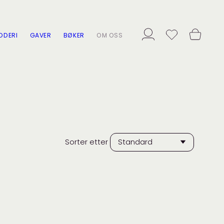
ODERI
GAVER
BØKER
OM OSS
Sorter etter