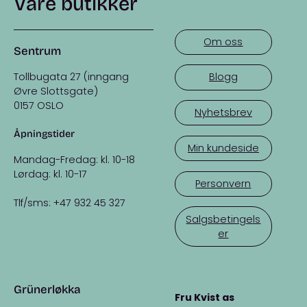
Våre butikker
Om oss
Sentrum
Tollbugata 27 (inngang
Blogg
Øvre Slottsgate)
0157 OSLO
Nyhetsbrev
Åpningstider
Min kundeside
Mandag-Fredag: kl. 10-18
Lørdag: kl. 10-17
Personvern
Tlf/sms: +47 932 45 327
Salgsbetingels
er
Grünerløkka
Fru Kvist as