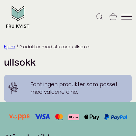
Skip
to
content
Hjem
/ Produkter med stikkord «ullsokk»
ullsokk
Fant ingen produkter som passet
med valgene dine.