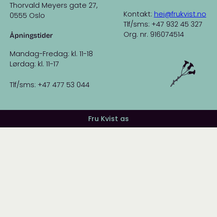
Thorvald Meyers gate 27,
Kontakt:
hei@frukvist.no
0555 Oslo
Tlf/sms: +47 932 45 327
Org. nr. 916074514
Åpningstider
Mandag-Fredag: kl. 11-18
Lørdag: kl. 11-17
Tlf/sms: +47 477 53 044
Fru Kvist as