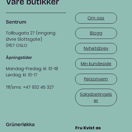
Våre butikker
Om oss
Sentrum
Tollbugata 27 (inngang
Blogg
Øvre Slottsgate)
0157 OSLO
Nyhetsbrev
Åpningstider
Min kundeside
Mandag-Fredag: kl. 10-18
Lørdag: kl. 10-17
Personvern
Tlf/sms: +47 932 45 327
Salgsbetingels
er
Grünerløkka
Fru Kvist as