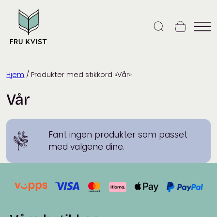
Skip
to
content
Hjem
/ Produkter med stikkord «Vår»
Vår
Fant ingen produkter som passet
med valgene dine.