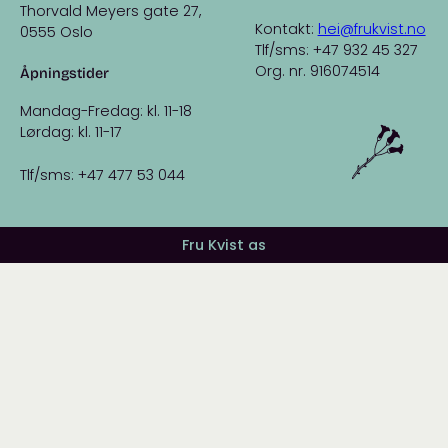
Thorvald Meyers gate 27,
Kontakt:
hei@frukvist.no
0555 Oslo
Tlf/sms: +47 932 45 327
Org. nr. 916074514
Åpningstider
Mandag-Fredag: kl. 11-18
Lørdag: kl. 11-17
Tlf/sms: +47 477 53 044
Fru Kvist as