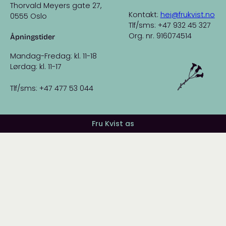
Thorvald Meyers gate 27,
Kontakt:
hei@frukvist.no
0555 Oslo
Tlf/sms: +47 932 45 327
Org. nr. 916074514
Åpningstider
Mandag-Fredag: kl. 11-18
Lørdag: kl. 11-17
Tlf/sms: +47 477 53 044
Fru Kvist as