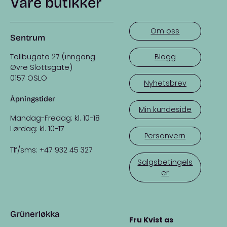
Våre butikker
Om oss
Sentrum
Tollbugata 27 (inngang
Blogg
Øvre Slottsgate)
0157 OSLO
Nyhetsbrev
Åpningstider
Min kundeside
Mandag-Fredag: kl. 10-18
Lørdag: kl. 10-17
Personvern
Tlf/sms: +47 932 45 327
Salgsbetingels
er
Grünerløkka
Fru Kvist as