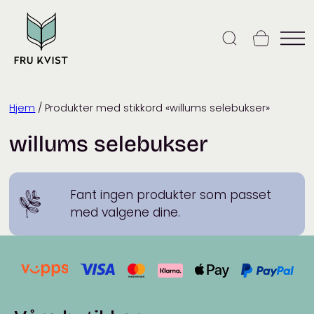
Skip
to
content
Hjem
/ Produkter med stikkord «willums selebukser»
willums selebukser
Fant ingen produkter som passet
med valgene dine.