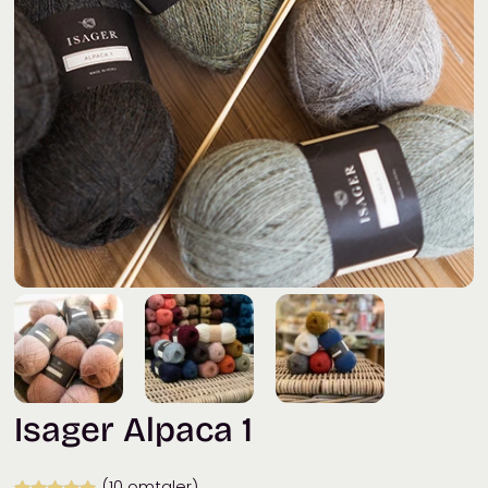
Isager Alpaca 1
(
10
omtaler)