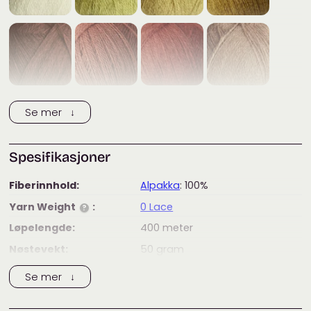
Se mer ↓
Spesifikasjoner
Fiberinnhold:
Alpakka
: 100%
Yarn Weight
:
0 Lace
?
Løpelengde:
400
meter
Nøstevekt:
50
gram
Strikkefasthet
28
per 10 cm
Se mer ↓
(masker)
:
?
Strikkefasthet
34
per 10 cm