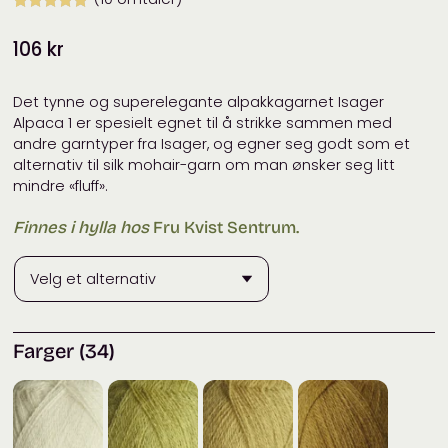
Vurdert
9
5.00
106
kr
av 5 basert
på
kundevurderinger
Det tynne og superelegante alpakkagarnet Isager
Alpaca 1 er spesielt egnet til å strikke sammen med
andre garntyper fra Isager, og egner seg godt som et
alternativ til silk mohair-garn om man ønsker seg litt
mindre «fluff».
Finnes i hylla hos
Fru Kvist Sentrum.
Farger (34)