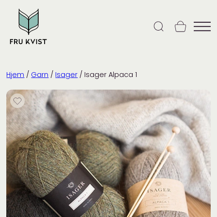
Skip
to
content
Hjem
/
Garn
/
Isager
/ Isager Alpaca 1