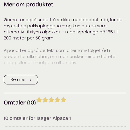
Mer om produktet
(pinner)
:
?
Anbefalt
3
mm
pinnestørrelse:
Garnet er også supert å strikke med dobbel tråd, for de
mykeste alpakkaplaggene – og kan brukes som
Vaskeanvisning:
alternativ til «tynn alpakka» – med løpelenge på 165 til
Merke:
Isager
200 meter per 50 gram.
Pakkevekt:
50
gram
Alpaca 1 er også perfekt som alternativ følgetråd i
Pakke størrelse:
13 × 7 × 6
cm
steden for silkmohair, om man ønsker mindre hårete
plagg eller et rimeligere alternativ.
Kategorier:
Isager
Anbefalt pinnestørrelse er 2 til 3 mm (blir veldig løst) som
Se mer ↓
enkelttråd – men 4,0 -4,5 eller 5,0 mm sammen med
annet garn f.eks Isager Silk Mohair, Isager Alpaca 2, Isager
Tweed eller andre av de flotte Isagerkvalitetene.
Omtaler (10)
Strikkefasthetoversikt:
Vurdert
9
5.00
Den
ultimate strikkefasthetoversikten
fra Isager gir deg
av 5 basert
10 omtaler for
Isager Alpaca 1
god kontroll, når du skal planlegge neste prosjekt med
på
Isagergarn.