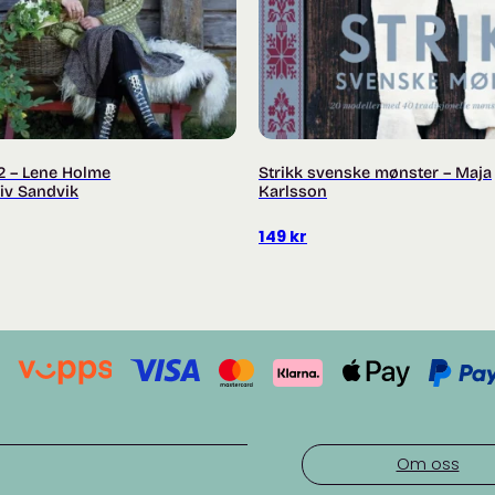
2 – Lene Holme
Strikk svenske mønster – Maja
iv Sandvik
Karlsson
149
kr
Om oss