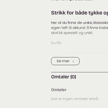
Strikk for både tykke o
Her vil du finne de unike, klassi
egen teft til akkurat å finne bal
skal bli spesielt og unikt.
Du får:
Oppskrifter på herli
tykke pinner. Disse er
Se mer ↓
Klassiske figurnære 
over lengre tid.
Tilbehør som luer, pa
Omtaler (0)
Omtaler
https://www.cappelendamm.no/f
Det er ingen omtaler ennå.