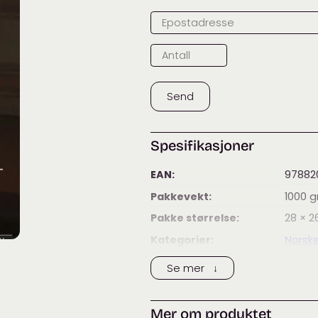
Send
Spesifikasjoner
EAN:
97882
Pakkevekt:
1000
g
Pakke størrelse:
28 × 2
Kategorier:
Norske
Se mer ↓
Mer om produktet