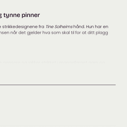
g tynne pinner
ske strikkedesignene fra
Tine Solheims
hånd. Hun har en
ansen når det gjelder hva som skal til for at ditt plagg
ge gensere og jakker strikket i mangefarget garn og
 raske å strikke.
jakker på litt tynnere pinner som du kan kose deg med
nnebånd og herlige skjerf.
orfattere/Tine%20Solheim-scid:32966