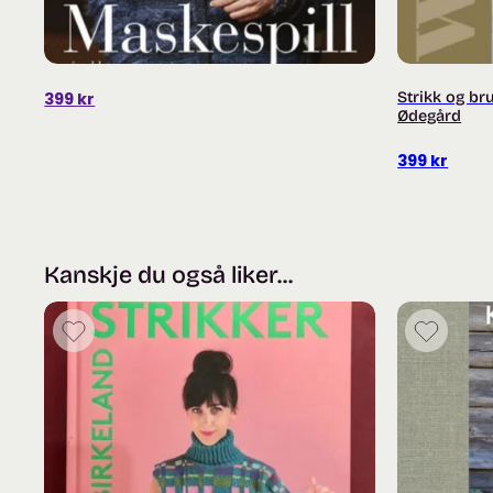
399
kr
Strikk og br
Ødegård
399
kr
Kanskje du også liker...