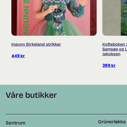
Ingunn Birkeland strikker
Kofteboken 
Samsøe og L
Jakobsen
449
kr
389
kr
Våre butikker
Grünerløkka
Sentrum