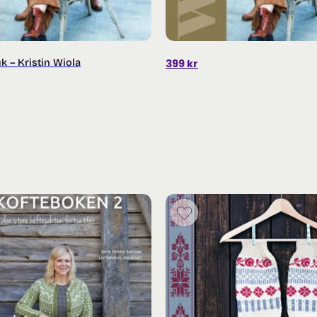
uk – Kristin Wiola
399
kr