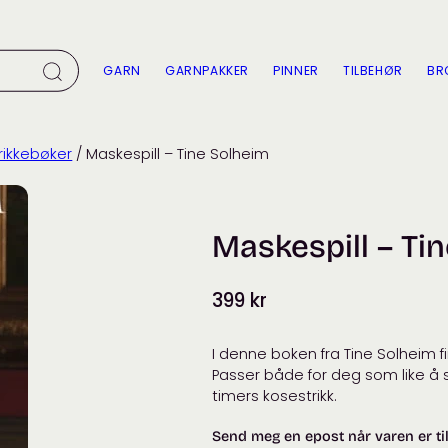
GARN
GARNPAKKER
PINNER
TILBEHØR
BR
rikkebøker
/ Maskespill – Tine Solheim
Maskespill – Ti
399
kr
I denne boken fra Tine Solheim fi
Passer både for deg som like å 
timers kosestrikk.
Send meg en epost når varen er ti