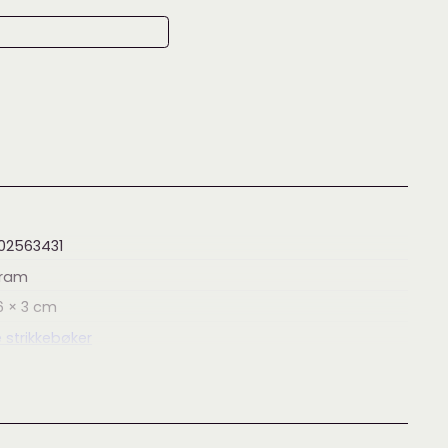
02563431
ram
6 × 3
cm
 strikkebøker