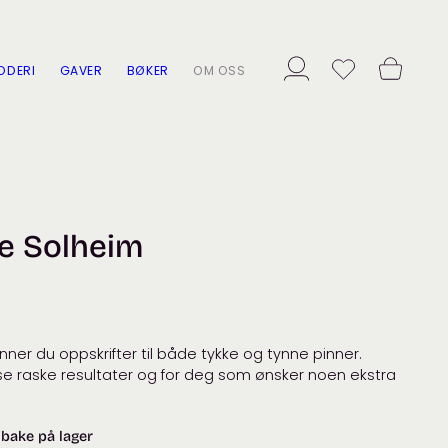
ODERI
GAVER
BØKER
OM OSS
ne Solheim
nner du oppskrifter til både tykke og tynne pinner.
se raske resultater og for deg som ønsker noen ekstra
lbake på lager