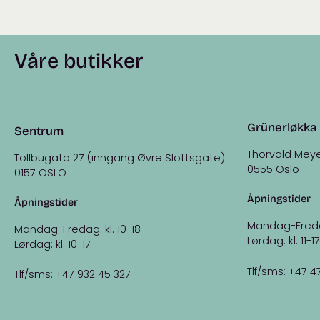
Våre butikker
Grünerløkka
Sentrum
Thorvald Meye
Tollbugata 27 (inngang Øvre Slottsgate)
0555 Oslo
0157 OSLO
Åpningstider
Åpningstider
Mandag-Fredag:
Mandag-Fredag: kl. 10-18
Lørdag: kl. 11-17
Lørdag: kl. 10-17
Tlf/sms: +47 4
Tlf/sms: +47 932 45 327