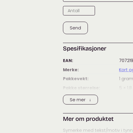
Send
Spesifikasjoner
EAN:
70721
Merke:
Kort 
Pakkevekt:
1
gra
Pakke størrelse:
5 × 1.8 
Kategorier:
Symerk
Se mer ↓
Mer om produktet
Symerke med tekst/motiv i tynn,