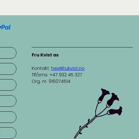
Fru Kvist as
Kontakt:
hei@frukvist.no
Tlf/sms: +47 932 45 327
Org. nr. 916074514
r