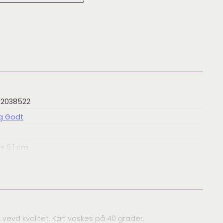
92038522
og Godt
m
× 0.1
cm
er / Labels
,
Tilbehør
 vevd kvalitet. Kan vaskes på 40 grader.