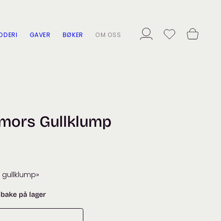
ODERI
GAVER
BØKER
OM OSS
mors Gullklump
gullklump»
lbake på lager