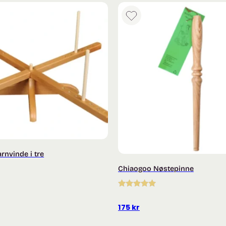
rnvinde i tre
Chiaogoo Nøstepinne
Vurdert
5.00
av 5
175
kr