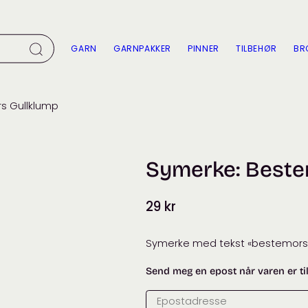
GARN
GARNPAKKER
PINNER
TILBEHØR
BR
s Gullklump
Symerke: Beste
29
kr
Symerke med tekst «bestemors 
Send meg en epost når varen er ti