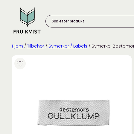
Skip
to
content
Søk
etter
produkt:
Hjem
/
Tilbehør
/
Symerker / Labels
/ Symerke: Bestemor