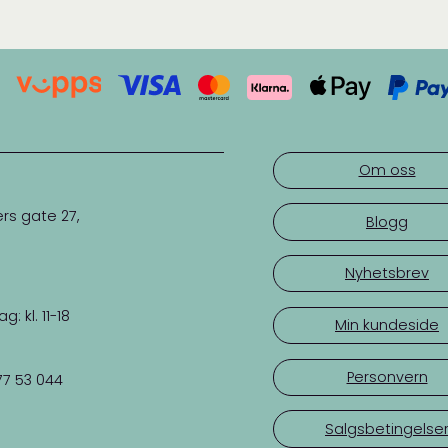
Om oss
rs gate 27,
Blogg
Nyhetsbrev
 kl. 11-18
Min kundeside
Personvern
77 53 044
Salgsbetingelse