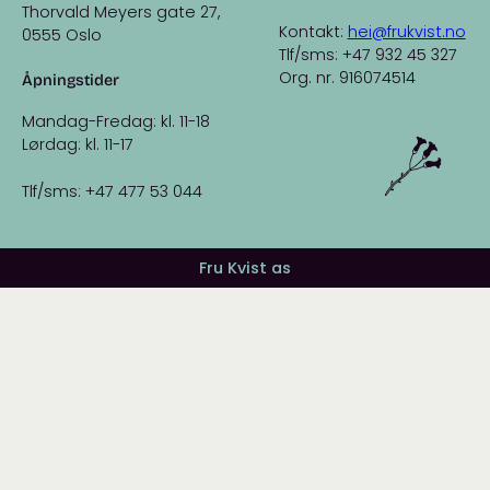
Thorvald Meyers gate 27,
Kontakt:
hei@frukvist.no
0555 Oslo
Tlf/sms: +47 932 45 327
Org. nr. 916074514
Åpningstider
Mandag-Fredag: kl. 11-18
Lørdag: kl. 11-17
Tlf/sms: +47 477 53 044
Fru Kvist as