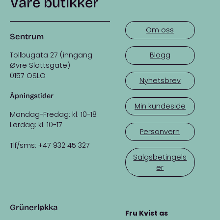
Våre butikker
Om oss
Sentrum
Tollbugata 27 (inngang
Blogg
Øvre Slottsgate)
0157 OSLO
Nyhetsbrev
Åpningstider
Min kundeside
Mandag-Fredag: kl. 10-18
Lørdag: kl. 10-17
Personvern
Tlf/sms: +47 932 45 327
Salgsbetingels
er
Grünerløkka
Fru Kvist as