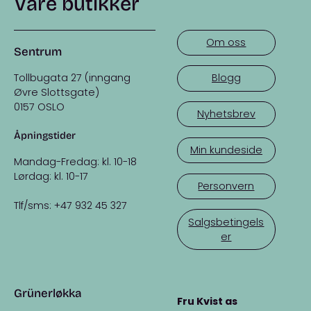
Våre butikker
Om oss
Sentrum
Tollbugata 27 (inngang
Blogg
Øvre Slottsgate)
0157 OSLO
Nyhetsbrev
Åpningstider
Min kundeside
Mandag-Fredag: kl. 10-18
Lørdag: kl. 10-17
Personvern
Tlf/sms: +47 932 45 327
Salgsbetingels
er
Grünerløkka
Fru Kvist as