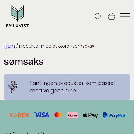
Skip
to
content
Hjem
/ Produkter med stikkord «sømsaks»
sømsaks
Fant ingen produkter som passet
med valgene dine.