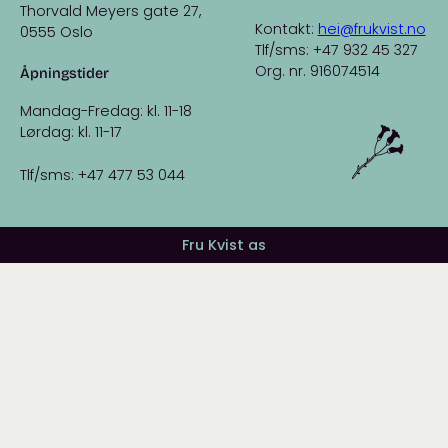
Thorvald Meyers gate 27,
Kontakt:
hei@frukvist.no
0555 Oslo
Tlf/sms: +47 932 45 327
Org. nr. 916074514
Åpningstider
Mandag-Fredag: kl. 11-18
Lørdag: kl. 11-17
Tlf/sms: +47 477 53 044
Fru Kvist as