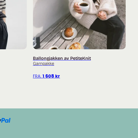
er)
–
24. mai 2026
 spesielt om man er var for at ting lett klør og stikker.
 eier)
–
23. mai 2026
Ballongjakken av PetiteKnit
Garnpakke
FRA:
1 608
kr
r)
–
24. april 2026
å skjerf av det sammen med Saga. De blir veldig myke.
2026