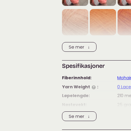
Se mer ↓
Spesifikasjoner
Fiberinnhold:
Mohai
Yarn Weight
:
0 Lac
?
Løpelengde:
210
me
Nøstevekt:
25
gr
Vaskeanvisning:
Se mer ↓
EAN:
57096