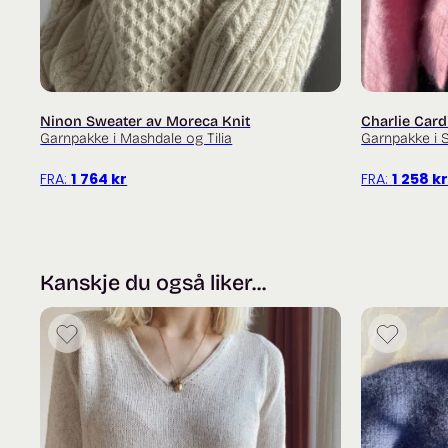
Ninon Sweater av Moreca Knit
Charlie Card
Garnpakke i Mashdale og Tilia
Garnpakke i S
FRA:
1 764
kr
FRA:
1 258
k
Kanskje du også liker...