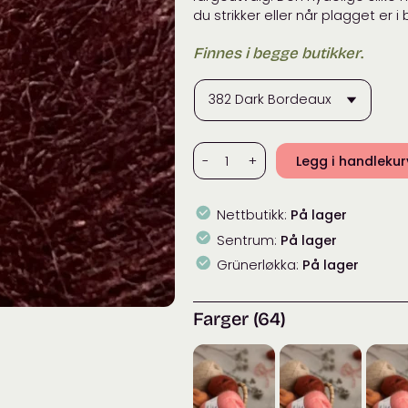
du strikker eller når plagget er i 
Finnes i begge butikker
.
Filcolana
-
+
Legg i handleku
Tilia
antall
Nettbutikk:
På lager
Sentrum:
På lager
Grünerløkka:
På lager
Farger (64)