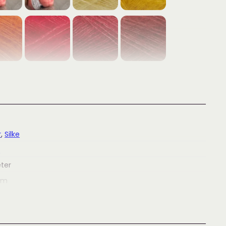
r
,
Silke
e
ter
am
73006146