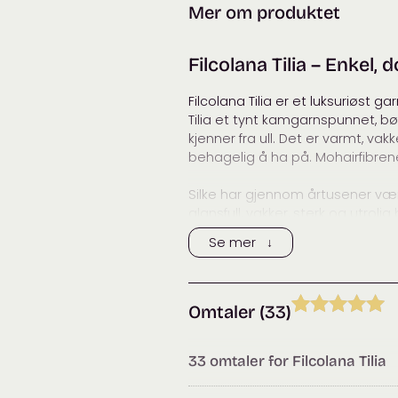
Merke:
Filcol
Mer om produktet
Pakkevekt:
25
gr
Pakke størrelse:
13 × 7 
Filcolana Tilia – Enkel, 
Filcolana Tilia er et luksuriøst
Tilia et tynt kamgarnspunnet, b
kjenner fra ull. Det er varmt, va
behagelig å ha på. Mohairfibrene
Silke har gjennom årtusener vær
glansfull, vakker, sterk og utro
sky av mohair er noe av det le
Se mer ↓
strikke med.
Mohair kommer fra angoragei
Omtaler (33)
Angorageiten stammer fra områd
Vurdert
32
5.00
har arabiske røtter, og angorag
spinner Tilia av mohair fra gårder 
av 5 basert
33 omtaler for
Filcolana Tilia
på
Morbærsilke er den beste silk