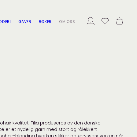
ODERI
GAVER
BØKER
OM OSS
 mohair kvalitet. Tilia produseres av den danske
te er et nydelig garn med stort og rålekkert
mohair-blanding hverken stikker og «drysser», verken når