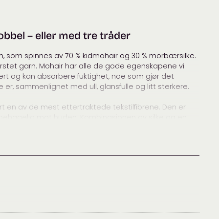
ana
am
× 6
cm
dobbel – eller med tre tråder
 garn, som spinnes av 70 % kidmohair og 30 % morbærsilke.
ørstet garn. Mohair har alle de gode egenskapene vi
kkert og kan absorbere fuktighet, noe som gjør det
 er, sammenlignet med ull, glansfulle og litt sterkere.
t en av de mest ettertraktede tekstilfibrene. Den er
lig behagelig mot huden. Kombinasjonen av silke og en
kreste og mest luksuriøse garnet man kan ønske seg å
ten.
et rundt Ankara i Tyrkia, derav navnet. Ordet mohair
eiten blir også noen ganger omtalt som mohairgeit. Vi
i Sør-Afrika.
en som finnes.