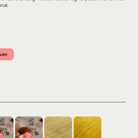
bruk.
rven