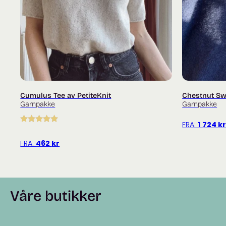
Cumulus Tee av PetiteKnit
Chestnut Swe
Garnpakke
Garnpakke
FRA:
1 724
k
Vurdert
5.00
av 5
FRA:
462
kr
Våre butikker