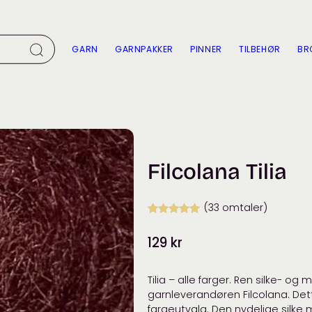
GARN
GARNPAKKER
PINNER
TILBEHØR
BR
Filcolana Tilia
(
33
omtaler)
Vurdert
32
5.00
129
kr
av 5 basert
på
kundevurderinger
Tilia – alle farger. Ren silke- og
garnleverandøren Filcolana. Det
fargeutvalg. Den nydelige silke 