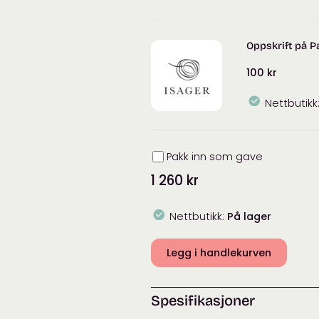
Oppskrift på P
100
kr
Nettbutikk
Innpakning
Pakk inn som gave
1 260
kr
Nettbutikk:
På lager
Legg i handlekurven
Spesifikasjoner