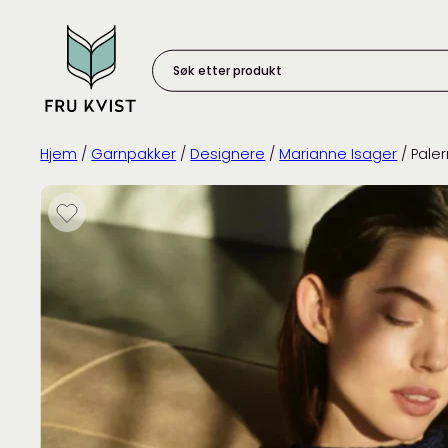
Skip
to
content
Søk
etter
produkt:
Hjem
/
Garnpakker
/
Designere
/
Marianne Isager
/ Pale