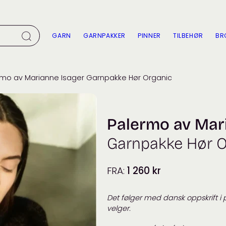
GARN
GARNPAKKER
PINNER
TILBEHØR
BR
rmo av Marianne Isager Garnpakke Hør Organic
Palermo av Mar
Garnpakke Hør O
FRA:
1 260
kr
Det følger med dansk oppskrift i
velger.