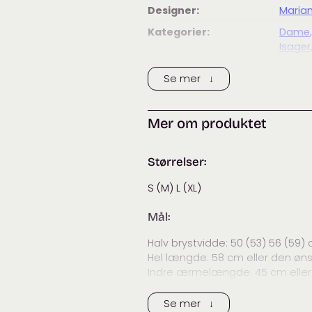
Designer:
Marian
Kategorier:
Dame
Isager
Se mer ↓
Mer om produktet
Størrelser:
S (M) L (XL)
Mål:
Halv brystvidde
:
50 (53) 56 (59)
Hel længde
: 58 cm eller den ø
Indre ærmelængde
:
45
cm elle
Strikkefasthet:
Se mer ↓