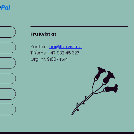
Fru Kvist as
Kontakt:
hei@frukvist.no
Tlf/sms: +47 932 45 327
Org. nr. 916074514
r