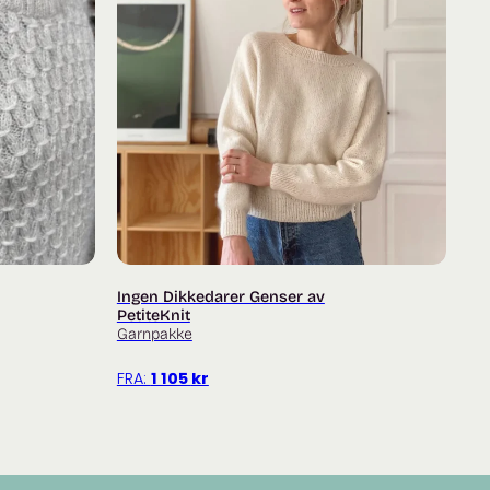
en? Titt innom facebookgruppa
Fru Kvist – strikkegruppe
arianne Isager
her
 du
her
.
Ingen Dikkedarer Genser av
PetiteKnit
Garnpakke
FRA:
1 105
kr