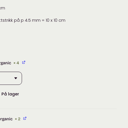
 cm
attstrikk på p 4.5 mm = 10 x 10 cm
rganic
× 4
:
På lager
Organic
× 2