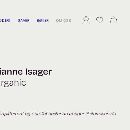
ODERI
GAVER
BØKER
OM OSS
ianne Isager
rganic
 papirformat
og antallet nøster du trenger til størrelsen du