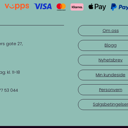
Om oss
rs gate 27,
Blogg
Nyhetsbrev
 kl. 11-18
Min kundeside
Personvern
77 53 044
Salgsbetingelse