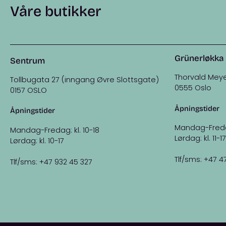
Våre butikker
Grünerløkka
Sentrum
Thorvald Meye
Tollbugata 27 (inngang Øvre Slottsgate)
0555 Oslo
0157 OSLO
Åpningstider
Åpningstider
Mandag-Fredag:
Mandag-Fredag: kl. 10-18
Lørdag: kl. 11-17
Lørdag: kl. 10-17
Tlf/sms: +47 4
Tlf/sms: +47 932 45 327