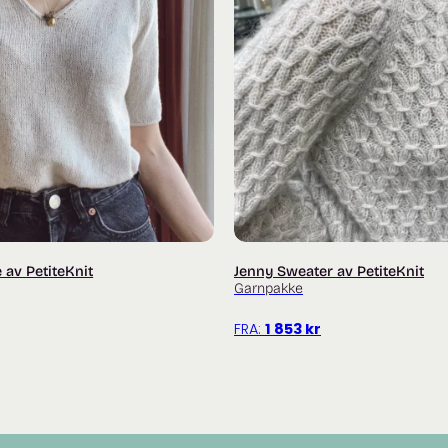
___
Trenger du hjelp med oppskrift
for strikkehjelp og inspirasjon
Du finner flere garnpakker fra M
Alle garnpakker fra Isager finner
av PetiteKnit
Jenny Sweater av PetiteKnit
Garnpakke
FRA:
1 853
kr