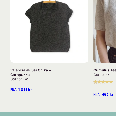
Valencia av Sai Chika –
Cumulus Tee 
Garnpakke
Garnpakke
Garnpakke
Vurdert
5.00
FRA:
1 051
kr
av 5
FRA:
462
kr