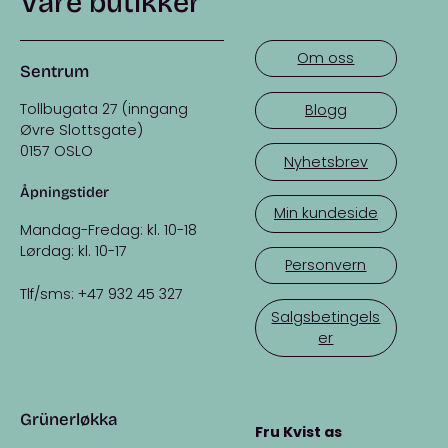
Våre butikker
Om oss
Sentrum
Tollbugata 27 (inngang
Blogg
Øvre Slottsgate)
0157 OSLO
Nyhetsbrev
Åpningstider
Min kundeside
Mandag-Fredag: kl. 10-18
Lørdag: kl. 10-17
Personvern
Tlf/sms: +47 932 45 327
Salgsbetingels
er
Grünerløkka
Fru Kvist as