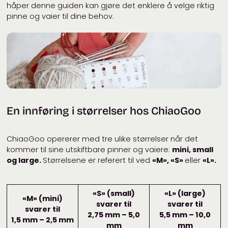
håper denne guiden kan gjøre det enklere å velge riktig
pinne og vaier til dine behov.
En innføring i størrelser hos ChiaoGoo
ChiaoGoo opererer med tre ulike størrelser når det
kommer til sine utskiftbare pinner og vaiere:
mini, small
og large.
Størrelsene er referert til ved
«M», «S»
eller
«L».
«S» (small)
«L» (large)
«M» (mini)
svarer til
svarer til
svarer til
2,75 mm – 5,0
5,5 mm – 10,0
1,5 mm – 2,5 mm
mm
mm