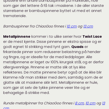
spissere enn andre bambuspinner på markedet, noe
som gjør det lettere å få tak i maskene. I de aller største
størrelsene er bambuspinnene byttet ut med et annet
tremateriale.
Bambuspinner fra ChiaoGoo finnes i
10 cm
og
13 cm
Metallpinnene
kommer i to ulike serier hvor
Twist Lace
er de mest kjente. Disse pinnene er ekstra spisse og er
godt egnet til strikking med tynt garn.
Quads
er
firkantede pinner som reduserer belastning på hender
og fingre, og er ideelle for de med leddplager. Alle
metallpinnene er laget av 100% kirurgisk stål, og er derfor
allergivennlige. Pinnene er matte slik at lys ikke
reflekteres. De matte pinnene betyr også at de ikke blir
klamme når man strikker med dem, samtidig som de er
glatte slik at maskene sklir lett. Metallpinnene er hule,
som gjør at selv de tykke pinnene veier lite og er
behagelige å strikke med.
Runde metallpinner fra ChiaoGoo
finnes i
8 cm
,
10 cm
og
13
cm