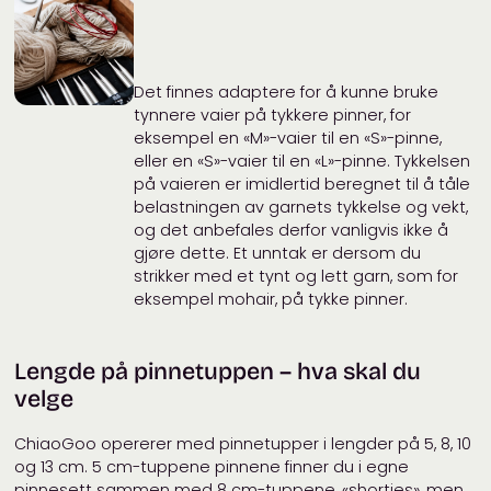
Det finnes adaptere for å kunne bruke
tynnere vaier på tykkere pinner, for
eksempel en «M»-vaier til en «S»-pinne,
eller en «S»-vaier til en «L»-pinne. Tykkelsen
på vaieren er imidlertid beregnet til å tåle
belastningen av garnets tykkelse og vekt,
og det anbefales derfor vanligvis ikke å
gjøre dette. Et unntak er dersom du
strikker med et tynt og lett garn, som for
eksempel mohair, på tykke pinner.
Lengde
på pinnetuppen – hva skal du
velge
ChiaoGoo opererer med pinnetupper i lengder på 5, 8, 10
og 13 cm. 5 cm-tuppene pinnene finner du i egne
pinnesett sammen med 8 cm-tuppene, «shorties», men