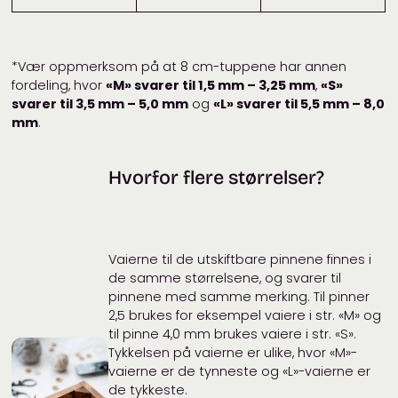
*Vær oppmerksom på at 8 cm-tuppene har annen
fordeling, hvor
«M» svarer til 1,5 mm – 3,25 mm
,
«S»
svarer til 3,5 mm – 5,0 mm
og
«L» svarer til 5,5 mm – 8,0
mm
.
Hvorfor flere størrelser?
Vaierne til de utskiftbare pinnene finnes i
de samme størrelsene, og svarer til
pinnene med samme merking. Til pinner
2,5 brukes for eksempel vaiere i str. «M» og
til pinne 4,0 mm brukes vaiere i str. «S».
Tykkelsen på vaierne er ulike, hvor «M»-
vaierne er de tynneste og «L»-vaierne er
de tykkeste.