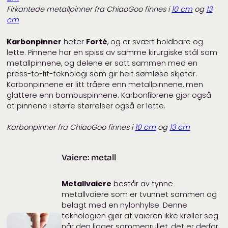
Firkantede metallpinner fra ChiaoGoo finnes i
10 cm
og
13
cm
Karbonpinner
heter
Forté
, og er svært holdbare og
lette. Pinnene har en spiss av samme kirurgiske stål som
metallpinnene, og delene er satt sammen med en
press-to-fit-teknologi som gir helt sømløse skjøter.
Karbonpinnene er litt tråere enn metallpinnene, men
glattere enn bambuspinnene. Karbonfibrene gjør også
at pinnene i større størrelser også er lette.
Karbonpinner fra ChiaoGoo
finnes i
10 cm
og
13 cm
Vaiere: metall
Metallvaiere
består av tynne
metallvaiere som er tvunnet sammen og
belagt med en nylonhylse. Denne
teknologien gjør at vaieren ikke krøller seg
når den ligger sammenrullet, det er derfor