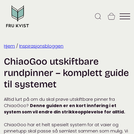
Skip
to
content
Hjem
/
Inspirasjonsbloggen
ChiaoGoo utskiftbare
rundpinner – komplett guide
til systemet
Alltid lurt på om du skal prøve utskiftbare pinner fra
ChiaoGoo?
Denne guiden er en kort innføring i et
system som vil endre din strikkeopplevelse for alltid.
ChiaoGoo har et helt spesielt system for at vaier og
pinnetupp skal passe så sømløst sammen som mulig. Vi