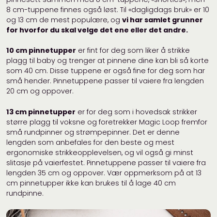
8 cm-tuppene finnes også løst. Til «dagligdags bruk» er 10
og 13 cm de mest populære, og
vi har samlet grunner
for hvorfor du skal velge det ene eller det andre.
10 cm pinnetupper
er fint for deg som liker å strikke
plagg til baby og trenger at pinnene dine kan bli så korte
som 40 cm. Disse tuppene er også fine for deg som har
små hender. Pinnetuppene passer til vaiere fra lengden
20 cm og oppover.
13 cm pinnetupper
er for deg som i hovedsak strikker
større plagg til voksne og foretrekker Magic Loop fremfor
små rundpinner og strømpepinner. Det er denne
lengden som anbefales for den beste og mest
ergonomiske strikkeopplevelsen, og vil også gi minst
slitasje på vaierfestet. Pinnetuppene passer til vaiere fra
lengden 35 cm og oppover. Vær oppmerksom på at 13
cm pinnetupper ikke kan brukes til å lage 40 cm
rundpinne.