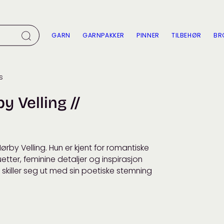
GARN
GARNPAKKER
PINNER
TILBEHØR
BR
s
 Velling //
rby Velling. Hun er kjent for romantiske
etter, feminine detaljer og inspirasjon
n skiller seg ut med sin poetiske stemning