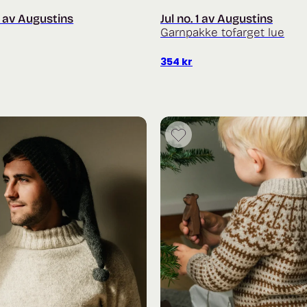
8 av Augustins
Jul no. 1 av Augustins
Garnpakke tofarget lue
354
kr