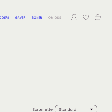
ODERI
GAVER
BØKER
OM OSS
Sorter etter