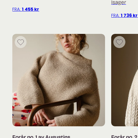
Isager
FRA:
1 455
kr
FRA:
1 736
kr
Forår no. 1 av Augustins
Forår no. 