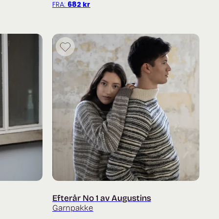
FRA:
682
kr
Efterår No 1 av Augustins
Garnpakke