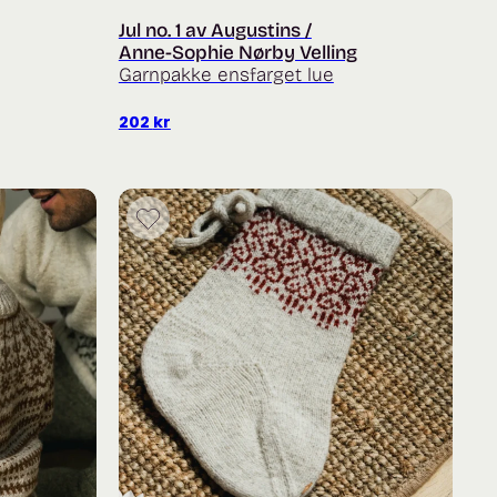
Jul no. 1 av Augustins /
Anne-Sophie Nørby Velling
Garnpakke ensfarget lue
202
kr