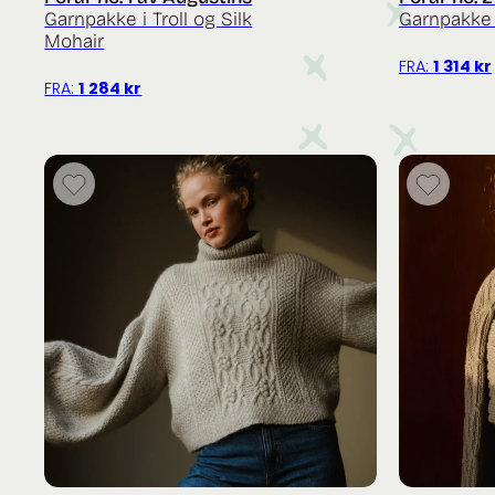
Garnpakke i Troll og Silk
Garnpakke 
Mohair
FRA:
1 314
kr
FRA:
1 284
kr