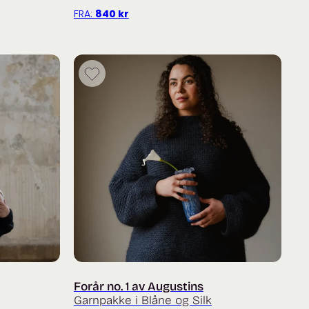
FRA:
840
kr
Forår no. 1 av Augustins
Garnpakke i Blåne og Silk