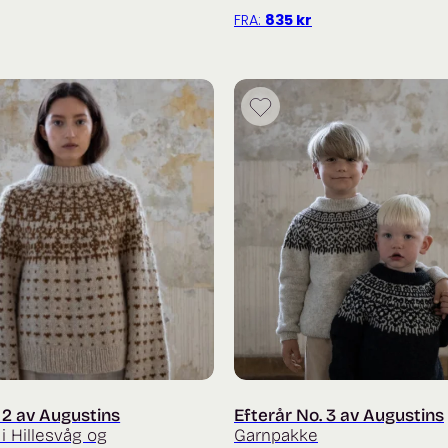
FRA:
835
kr
. 2 av Augustins
Efterår No. 3 av Augustins
i Hillesvåg og
Garnpakke