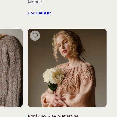
Mohair
FRA:
1 404
kr
Forår no. 5 av Augustins