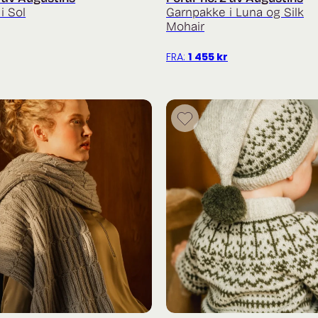
i Sol
Garnpakke i Luna og Silk
Mohair
FRA:
1 455
kr