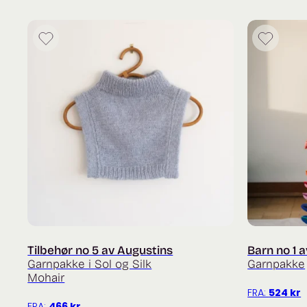
Tilbehør no 5 av Augustins
Barn no 1 
Garnpakke i Sol og Silk
Garnpakke
Mohair
FRA:
524
kr
FRA:
466
kr