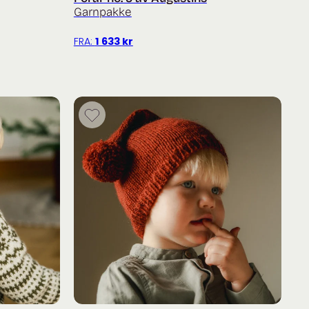
Garnpakke
FRA:
1 633
kr