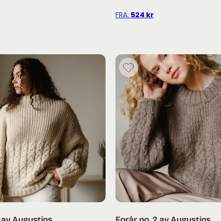
FRA:
524
kr
2 av Augustins
Forår no. 2 av Augustins