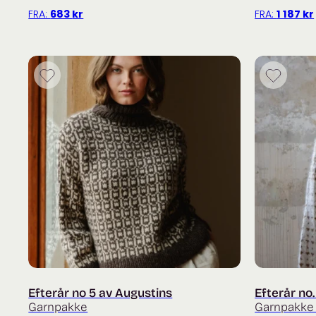
FRA:
683
kr
FRA:
1 187
kr
Efterår no 5 av Augustins
Efterår no
Garnpakke
Garnpakke 