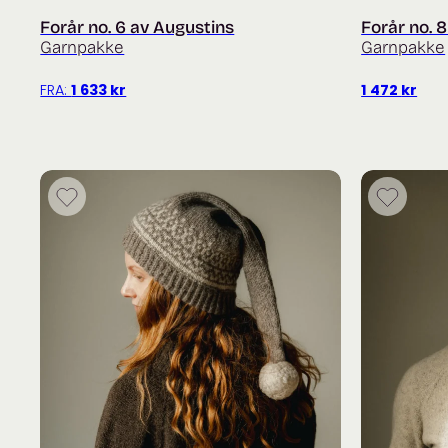
Forår no. 6 av Augustins
Forår no. 
Garnpakke
Garnpakke
FRA:
1 633
kr
1 472
kr