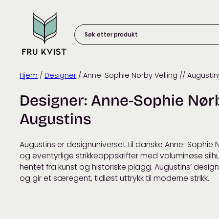
Skip
to
content
Søk
etter
produkt:
Hjem
/
Designer
/ Anne-Sophie Nørby Velling // Augustin
Designer:
Anne-Sophie Nørby
Augustins
Augustins er designuniverset til danske Anne-Sophie Nø
og eventyrlige strikkeoppskrifter med voluminøse silhu
hentet fra kunst og historiske plagg. Augustins’ desig
og gir et særegent, tidløst uttrykk til moderne strikk.