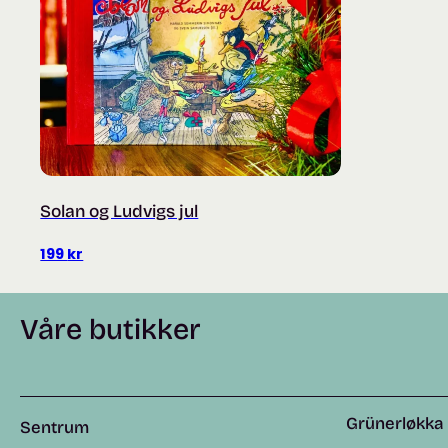
Solan og Ludvigs jul
199
kr
Våre butikker
Grünerløkka
Sentrum