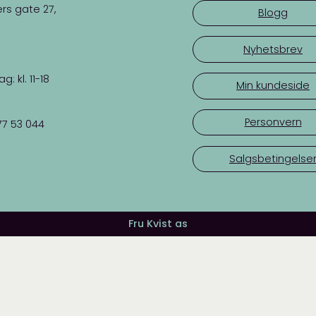
rs gate 27,
Blogg
Nyhetsbrev
 kl. 11-18
Min kundeside
Personvern
77 53 044
Salgsbetingelse
Fru Kvist as