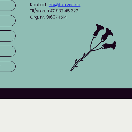
Kontakt:
hei@frukvist.no
Tlf/sms: +47 932 45 327
Org. nr. 916074514
r