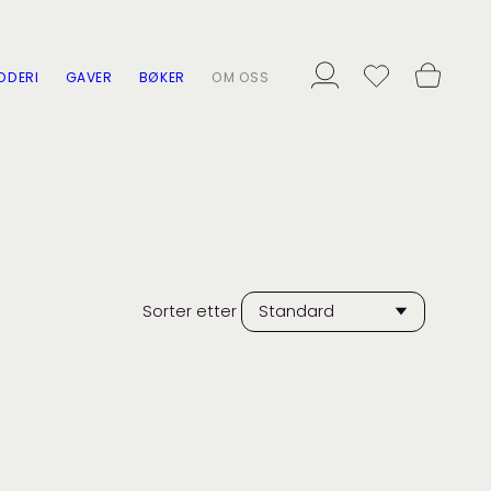
ODERI
GAVER
BØKER
OM OSS
Sorter etter