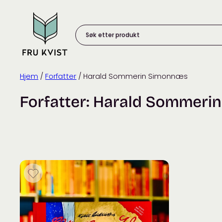
Skip
to
content
Søk
etter
produkt:
Hjem
/
Forfatter
/ Harald Sommerin Simonnæs
Forfatter:
Harald Sommeri