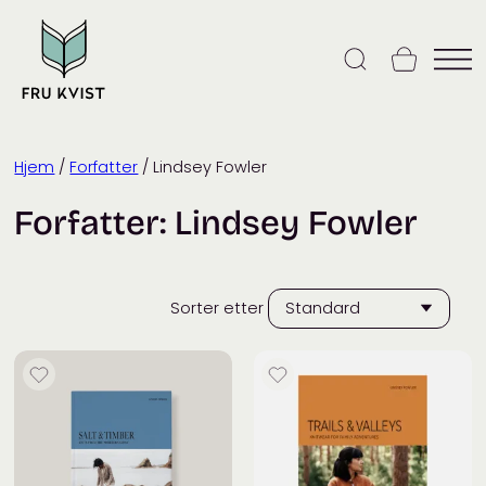
Skip
to
content
Hjem
/
Forfatter
/ Lindsey Fowler
Forfatter:
Lindsey Fowler
Sorter etter