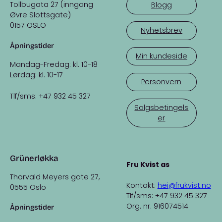
Tollbugata 27 (inngang
Blogg
Øvre Slottsgate)
0157 OSLO
Nyhetsbrev
Åpningstider
Min kundeside
Mandag-Fredag: kl. 10-18
Lørdag: kl. 10-17
Personvern
Tlf/sms: +47 932 45 327
Salgsbetingels
er
Grünerløkka
Fru Kvist as
Thorvald Meyers gate 27,
Kontakt:
hei@frukvist.no
0555 Oslo
Tlf/sms: +47 932 45 327
Org. nr. 916074514
Åpningstider