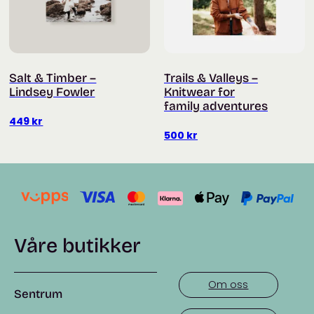
Salt & Timber –
Trails & Valleys –
Lindsey Fowler
Knitwear for
family adventures
449
kr
500
kr
Våre butikker
Om oss
Sentrum