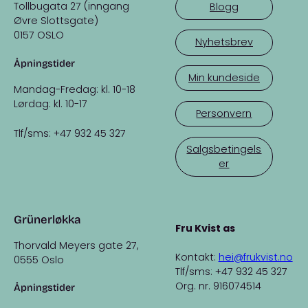
Tollbugata 27 (inngang
Blogg
Øvre Slottsgate)
0157 OSLO
Nyhetsbrev
Åpningstider
Min kundeside
Mandag-Fredag: kl. 10-18
Lørdag: kl. 10-17
Personvern
Tlf/sms: +47 932 45 327
Salgsbetingels
er
Grünerløkka
Fru Kvist as
Thorvald Meyers gate 27,
Kontakt:
hei@frukvist.no
0555 Oslo
Tlf/sms: +47 932 45 327
Org. nr. 916074514
Åpningstider