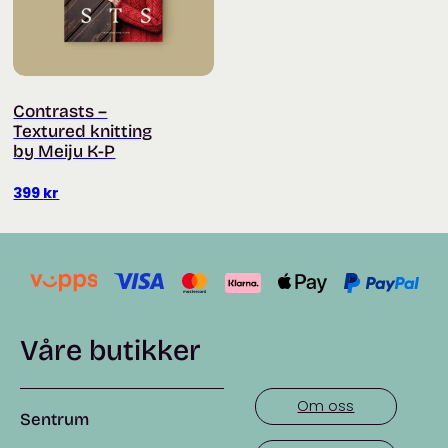
Contrasts –
Textured knitting
by Meiju K-P
399
kr
Våre butikker
Om oss
Sentrum