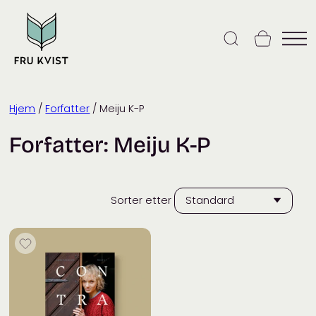
Skip
to
content
Hjem
/
Forfatter
/ Meiju K-P
Forfatter:
Meiju K-P
Sorter etter