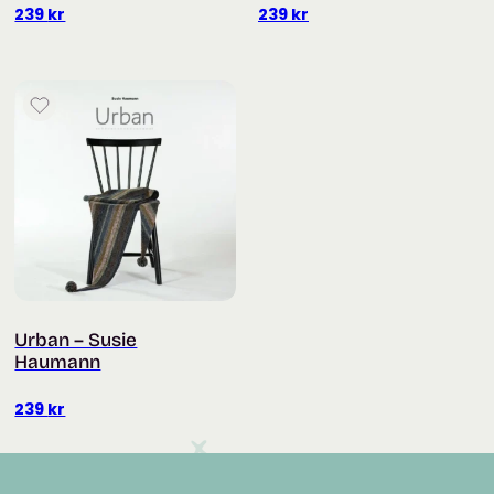
239
kr
239
kr
Urban – Susie
Haumann
239
kr