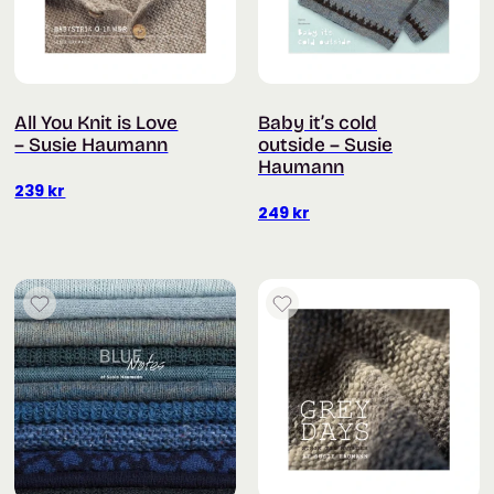
All You Knit is Love
Baby it’s cold
– Susie Haumann
outside – Susie
Haumann
239
kr
249
kr