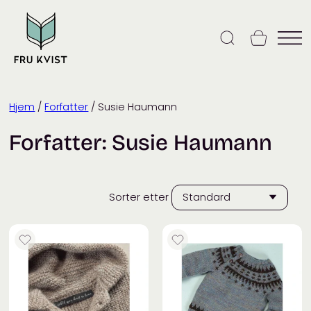
Skip
to
content
Hjem
/
Forfatter
/ Susie Haumann
Forfatter:
Susie Haumann
Sorter etter