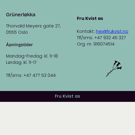
Grünerløkka
Fru Kvist as
Thorvald Meyers gate 27,
Kontakt:
hei@frukvist.no
0555 Oslo
Tlf/sms: +47 932 45 327
Org. nr. 916074514
Åpningstider
Mandag-Fredag: kl. 11-18
Lørdag: kl. 11-17
Tlf/sms: +47 477 53 044
Fru Kvist as