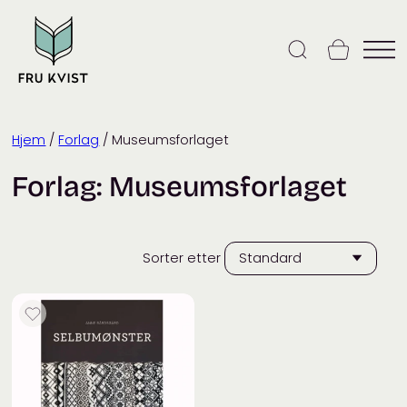
Skip
to
content
Hjem
/
Forlag
/ Museumsforlaget
Forlag:
Museumsforlaget
Sorter etter