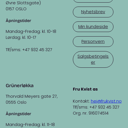
Øvre Slottsgate)
0157 OSLO
Nyhetsbrev
Åpningstider
Min kundeside
Mandag-Fredag: kl. 10-18
Lørdag: kl. 10-17
Personvern
Tlf/sms: +47 932 45 327
Salgsbetingels
er
Grünerløkka
Fru Kvist as
Thorvald Meyers gate 27,
Kontakt:
hei@frukvist.no
0555 Oslo
Tlf/sms: +47 932 45 327
Org. nr. 916074514
Åpningstider
Mandag-Fredag: kl. 11-18