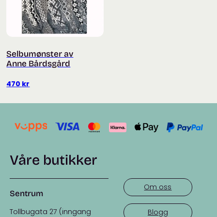
Selbumønster av
Anne Bårdsgård
470
kr
Våre butikker
Om oss
Sentrum
Tollbugata 27 (inngang
Blogg