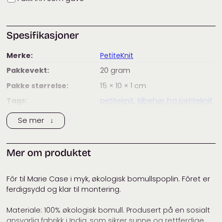
Spesifikasjoner
Merke:
PetiteKnit
Pakkevekt:
20
gram
Pakke størrelse:
15 × 10 × 1
cm
Tags:
petiteknit
,
tilbehør fra petiteknit
Kategorier:
PetiteKnit
,
Vesketilbehør
Se mer ↓
Mer om produktet
Fôr til Marie Case i myk, økologisk bomullspoplin. Fôret er
ferdigsydd og klar til montering.
Materiale: 100% økologisk bomull. Produsert på en sosialt
ansvarlig fabrikk i India, som sikrer sunne og rettferdige