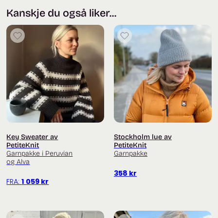
Kanskje du også liker...
Key Sweater av
Stockholm lue av
PetiteKnit
PetiteKnit
Garnpakke i Peruvian
Garnpakke
og Alva
358
kr
FRA:
1 059
kr