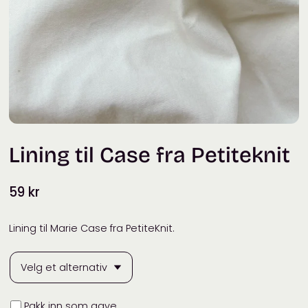
Lining til Case fra Petiteknit
59
kr
Lining til Marie Case fra PetiteKnit.
Innpakning
Pakk inn som gave