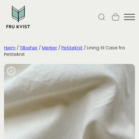
Skip
to
content
Hjem
/
Tilbehør
/
Merker
/
PetiteKnit
/ Lining til Case fra
Petiteknit